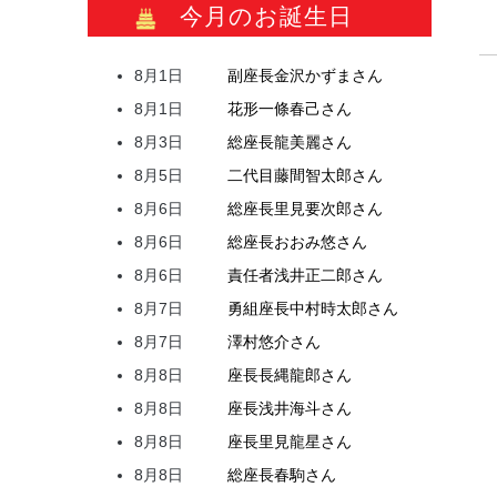
今月のお誕生日
8月1日
副座長
金沢
かずま
さん
8月1日
花形
一條
春己
さん
8月3日
総座長
龍
美麗
さん
8月5日
二代目
藤間
智太郎
さん
8月6日
総座長
里見
要次郎
さん
8月6日
総座長
おおみ
悠
さん
8月6日
責任者
浅井
正二郎
さん
8月7日
勇組座長
中村
時太郎
さん
8月7日
澤村
悠介
さん
8月8日
座長
長縄
龍郎
さん
8月8日
座長
浅井
海斗
さん
8月8日
座長
里見
龍星
さん
8月8日
総座長
春駒
さん