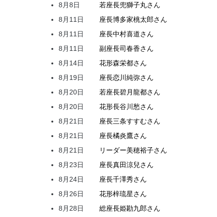
8月8日
若座長
兜
獅子丸
さん
8月11日
座長
博多家
桃太郎
さん
8月11日
座長
中村
喜道
さん
8月11日
副座長
司
春香
さん
8月14日
花形
森
栄都
さん
8月19日
座長
恋川
純弥
さん
8月20日
若座長
碧月
龍都
さん
8月20日
花形
長谷川
愁
さん
8月21日
座長
三条
すすむ
さん
8月21日
座長
橘
炎鷹
さん
8月21日
リーダー
美穂
裕子
さん
8月23日
座長
真田
涼兒
さん
8月24日
座長
千澤
秀
さん
8月26日
花形
梓
琉星
さん
8月28日
総座長
姫
勘九郎
さん