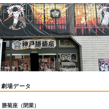
劇場データ
勝菊座
（閉業）