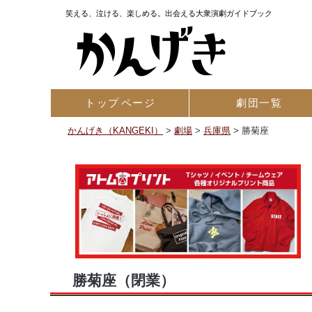
笑える、泣ける、楽しめる。出会える大衆演劇ガイドブック
トップ
ページ
劇団一覧
かんげき（KANGEKI）
>
劇場
>
兵庫県
>
勝菊座
勝菊座
（閉業）