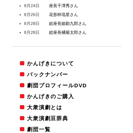
8月24日
座長
千澤
秀
さん
8月26日
花形
梓
琉星
さん
8月28日
総座長
姫
勘九郎
さん
8月28日
総座長
橘
菊太郎
さん
かんげきについて
バックナンバー
劇団プロフィールDVD
かんげきのご購入
大衆演劇とは
大衆演劇豆辞典
劇団一覧