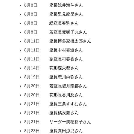
8月8日
座長
浅井
海斗
さん
8月8日
座長
里見
龍星
さん
8月8日
総座長
春駒
さん
8月8日
若座長
兜
獅子丸
さん
8月11日
座長
博多家
桃太郎
さん
8月11日
座長
中村
喜道
さん
8月11日
副座長
司
春香
さん
8月14日
花形
森
栄都
さん
8月19日
座長
恋川
純弥
さん
8月20日
若座長
碧月
龍都
さん
8月20日
花形
長谷川
愁
さん
8月21日
座長
三条
すすむ
さん
8月21日
座長
橘
炎鷹
さん
8月21日
リーダー
美穂
裕子
さん
8月23日
座長
真田
涼兒
さん