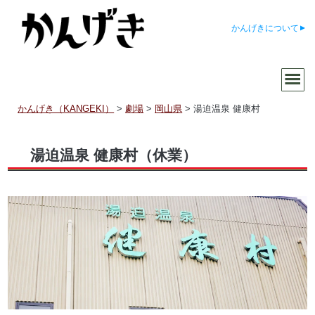
かんげきについて
かんげき（KANGEKI）
>
劇場
>
岡山県
>
湯迫温泉 健康村
湯迫温泉 健康村
（休業）