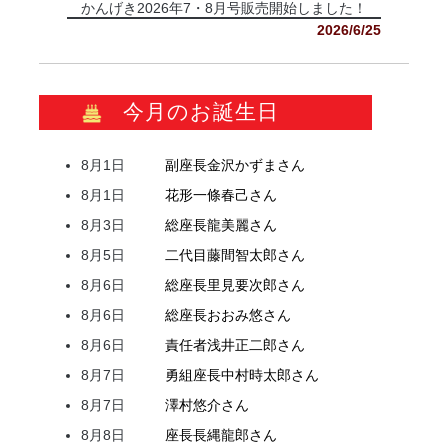
かんげき2026年7・8月号販売開始しました！
2026/6/25
今月のお誕生日
8月1日
副座長
金沢
かずま
さん
8月1日
花形
一條
春己
さん
8月3日
総座長
龍
美麗
さん
8月5日
二代目
藤間
智太郎
さん
8月6日
総座長
里見
要次郎
さん
8月6日
総座長
おおみ
悠
さん
8月6日
責任者
浅井
正二郎
さん
8月7日
勇組座長
中村
時太郎
さん
8月7日
澤村
悠介
さん
8月8日
座長
長縄
龍郎
さん