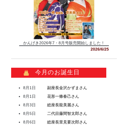
かんげき2026年7・8月号販売開始しました！
2026/6/25
今月のお誕生日
8月1日
副座長
金沢
かずま
さん
8月1日
花形
一條
春己
さん
8月3日
総座長
龍
美麗
さん
8月5日
二代目
藤間
智太郎
さん
8月6日
総座長
里見
要次郎
さん