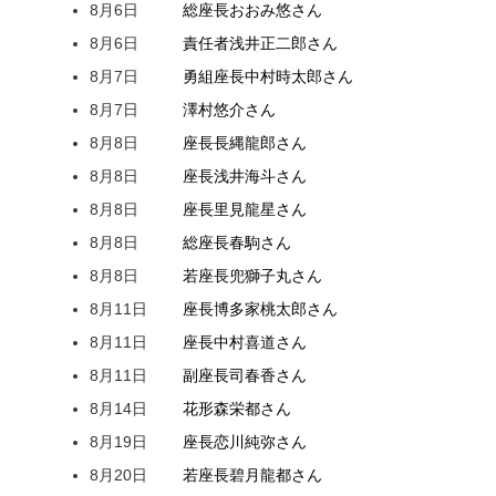
8月6日
総座長
おおみ
悠
さん
8月6日
責任者
浅井
正二郎
さん
8月7日
勇組座長
中村
時太郎
さん
8月7日
澤村
悠介
さん
8月8日
座長
長縄
龍郎
さん
8月8日
座長
浅井
海斗
さん
8月8日
座長
里見
龍星
さん
8月8日
総座長
春駒
さん
8月8日
若座長
兜
獅子丸
さん
8月11日
座長
博多家
桃太郎
さん
8月11日
座長
中村
喜道
さん
8月11日
副座長
司
春香
さん
8月14日
花形
森
栄都
さん
8月19日
座長
恋川
純弥
さん
8月20日
若座長
碧月
龍都
さん