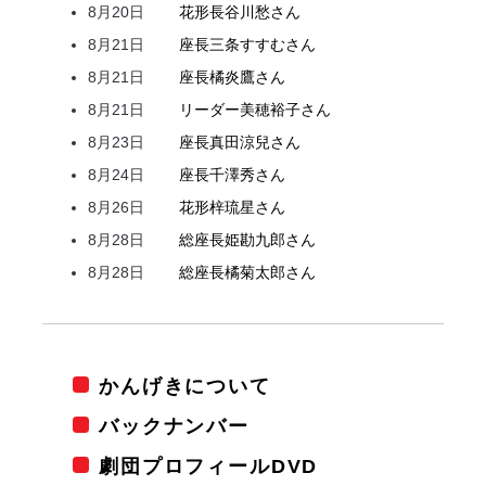
8月20日
花形
長谷川
愁
さん
8月21日
座長
三条
すすむ
さん
8月21日
座長
橘
炎鷹
さん
8月21日
リーダー
美穂
裕子
さん
8月23日
座長
真田
涼兒
さん
8月24日
座長
千澤
秀
さん
8月26日
花形
梓
琉星
さん
8月28日
総座長
姫
勘九郎
さん
8月28日
総座長
橘
菊太郎
さん
かんげきについて
バックナンバー
劇団プロフィールDVD