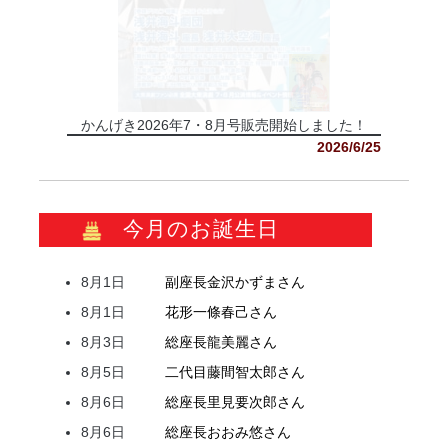
かんげき2026年7・8月号販売開始しました！
2026/6/25
今月のお誕生日
8月1日
副座長
金沢
かずま
さん
8月1日
花形
一條
春己
さん
8月3日
総座長
龍
美麗
さん
8月5日
二代目
藤間
智太郎
さん
8月6日
総座長
里見
要次郎
さん
8月6日
総座長
おおみ
悠
さん