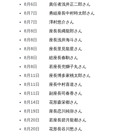
8月6日
責任者
浅井
正二郎
さん
8月7日
勇組座長
中村
時太郎
さん
8月7日
澤村
悠介
さん
8月8日
座長
長縄
龍郎
さん
8月8日
座長
浅井
海斗
さん
8月8日
座長
里見
龍星
さん
8月8日
総座長
春駒
さん
8月8日
若座長
兜
獅子丸
さん
8月11日
座長
博多家
桃太郎
さん
8月11日
座長
中村
喜道
さん
8月11日
副座長
司
春香
さん
8月14日
花形
森
栄都
さん
8月19日
座長
恋川
純弥
さん
8月20日
若座長
碧月
龍都
さん
8月20日
花形
長谷川
愁
さん