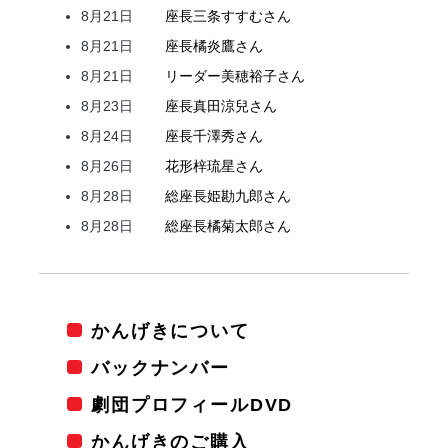
8月21日
座長
三条
すすむ
さん
8月21日
座長
橘
炎鷹
さん
8月21日
リーダー
美穂
裕子
さん
8月23日
座長
真田
涼兒
さん
8月24日
座長
千澤
秀
さん
8月26日
花形
梓
琉星
さん
8月28日
総座長
姫
勘九郎
さん
8月28日
総座長
橘
菊太郎
さん
かんげきについて
バックナンバー
劇団プロフィールDVD
かんげきのご購入