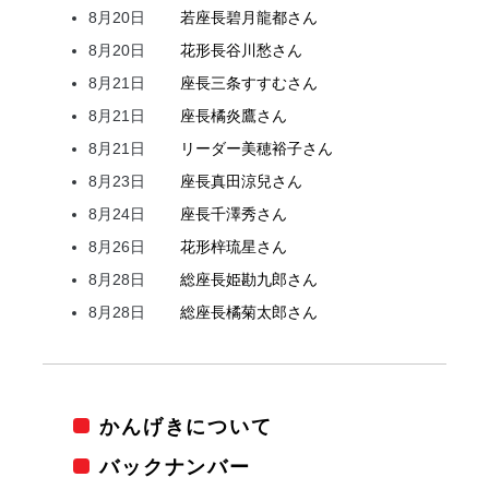
8月20日
若座長
碧月
龍都
さん
8月20日
花形
長谷川
愁
さん
8月21日
座長
三条
すすむ
さん
8月21日
座長
橘
炎鷹
さん
8月21日
リーダー
美穂
裕子
さん
8月23日
座長
真田
涼兒
さん
8月24日
座長
千澤
秀
さん
8月26日
花形
梓
琉星
さん
8月28日
総座長
姫
勘九郎
さん
8月28日
総座長
橘
菊太郎
さん
かんげきについて
バックナンバー