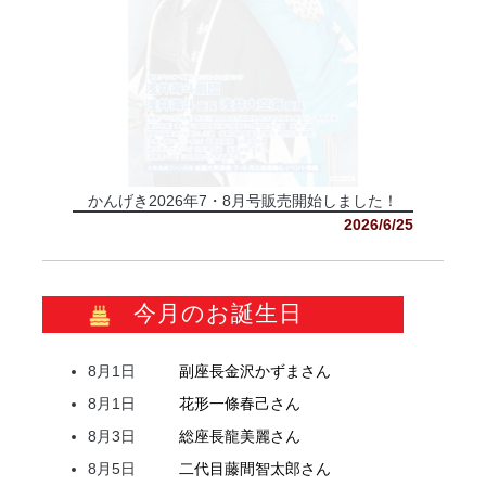
かんげき2026年7・8月号販売開始しました！
2026/6/25
今月のお誕生日
8月1日
副座長
金沢
かずま
さん
8月1日
花形
一條
春己
さん
8月3日
総座長
龍
美麗
さん
8月5日
二代目
藤間
智太郎
さん