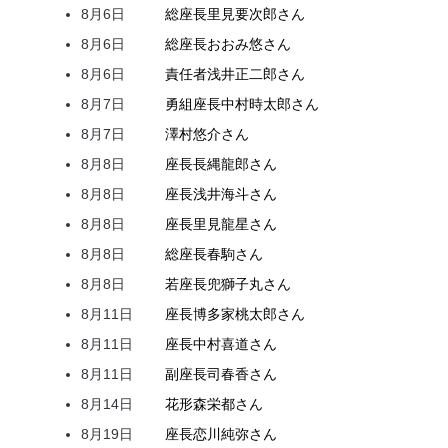
8月6日
総座長
里見
要次郎
さん
8月6日
総座長
おおみ
悠
さん
8月6日
責任者
浅井
正二郎
さん
8月7日
勇組座長
中村
時太郎
さん
8月7日
澤村
悠介
さん
8月8日
座長
長縄
龍郎
さん
8月8日
座長
浅井
海斗
さん
8月8日
座長
里見
龍星
さん
8月8日
総座長
春駒
さん
8月8日
若座長
兜
獅子丸
さん
8月11日
座長
博多家
桃太郎
さん
8月11日
座長
中村
喜道
さん
8月11日
副座長
司
春香
さん
8月14日
花形
森
栄都
さん
8月19日
座長
恋川
純弥
さん