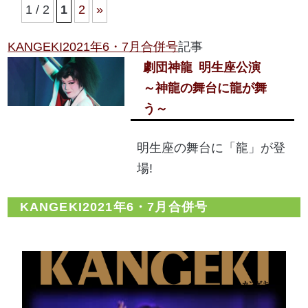
1 / 2
1
2
»
KANGEKI2021年6・7月合併号
記事
劇団神龍
明生座公演
～神龍の舞台に龍が舞
う～
明生座の舞台に「龍」が登
場!
KANGEKI2021年6・7月合併号