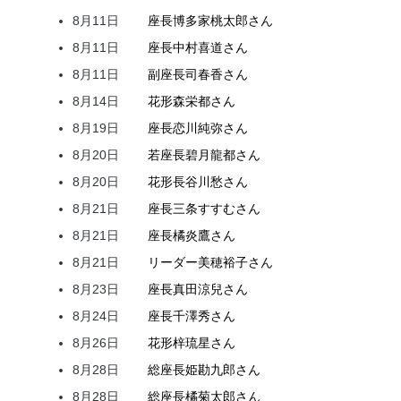
8月11日
座長
博多家
桃太郎
さん
8月11日
座長
中村
喜道
さん
8月11日
副座長
司
春香
さん
8月14日
花形
森
栄都
さん
8月19日
座長
恋川
純弥
さん
8月20日
若座長
碧月
龍都
さん
8月20日
花形
長谷川
愁
さん
8月21日
座長
三条
すすむ
さん
8月21日
座長
橘
炎鷹
さん
8月21日
リーダー
美穂
裕子
さん
8月23日
座長
真田
涼兒
さん
8月24日
座長
千澤
秀
さん
8月26日
花形
梓
琉星
さん
8月28日
総座長
姫
勘九郎
さん
8月28日
総座長
橘
菊太郎
さん