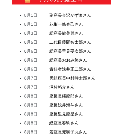
8月1日
副座長
金沢
かずま
さん
8月1日
花形
一條
春己
さん
8月3日
総座長
龍
美麗
さん
8月5日
二代目
藤間
智太郎
さん
8月6日
総座長
里見
要次郎
さん
8月6日
総座長
おおみ
悠
さん
8月6日
責任者
浅井
正二郎
さん
8月7日
勇組座長
中村
時太郎
さん
8月7日
澤村
悠介
さん
8月8日
座長
長縄
龍郎
さん
8月8日
座長
浅井
海斗
さん
8月8日
座長
里見
龍星
さん
8月8日
総座長
春駒
さん
8月8日
若座長
兜
獅子丸
さん