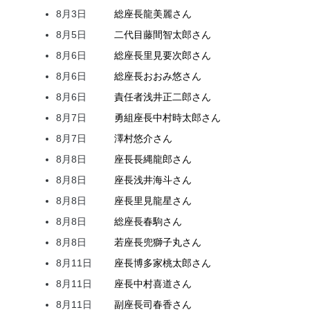
8月3日
総座長
龍
美麗
さん
8月5日
二代目
藤間
智太郎
さん
8月6日
総座長
里見
要次郎
さん
8月6日
総座長
おおみ
悠
さん
8月6日
責任者
浅井
正二郎
さん
8月7日
勇組座長
中村
時太郎
さん
8月7日
澤村
悠介
さん
8月8日
座長
長縄
龍郎
さん
8月8日
座長
浅井
海斗
さん
8月8日
座長
里見
龍星
さん
8月8日
総座長
春駒
さん
8月8日
若座長
兜
獅子丸
さん
8月11日
座長
博多家
桃太郎
さん
8月11日
座長
中村
喜道
さん
8月11日
副座長
司
春香
さん