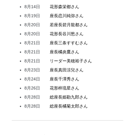
8月14日
花形
森
栄都
さん
8月19日
座長
恋川
純弥
さん
8月20日
若座長
碧月
龍都
さん
8月20日
花形
長谷川
愁
さん
8月21日
座長
三条
すすむ
さん
8月21日
座長
橘
炎鷹
さん
8月21日
リーダー
美穂
裕子
さん
8月23日
座長
真田
涼兒
さん
8月24日
座長
千澤
秀
さん
8月26日
花形
梓
琉星
さん
8月28日
総座長
姫
勘九郎
さん
8月28日
総座長
橘
菊太郎
さん