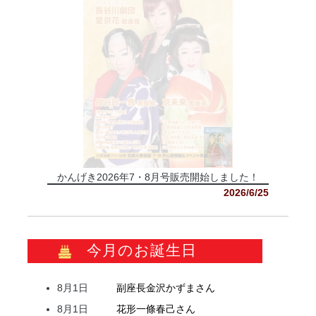
かんげき2026年7・8月号販売開始しました！
2026/6/25
今月のお誕生日
8月1日
副座長
金沢
かずま
さん
8月1日
花形
一條
春己
さん