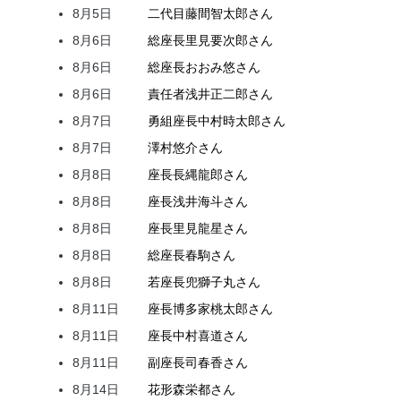
8月5日
二代目
藤間
智太郎
さん
8月6日
総座長
里見
要次郎
さん
8月6日
総座長
おおみ
悠
さん
8月6日
責任者
浅井
正二郎
さん
8月7日
勇組座長
中村
時太郎
さん
8月7日
澤村
悠介
さん
8月8日
座長
長縄
龍郎
さん
8月8日
座長
浅井
海斗
さん
8月8日
座長
里見
龍星
さん
8月8日
総座長
春駒
さん
8月8日
若座長
兜
獅子丸
さん
8月11日
座長
博多家
桃太郎
さん
8月11日
座長
中村
喜道
さん
8月11日
副座長
司
春香
さん
8月14日
花形
森
栄都
さん