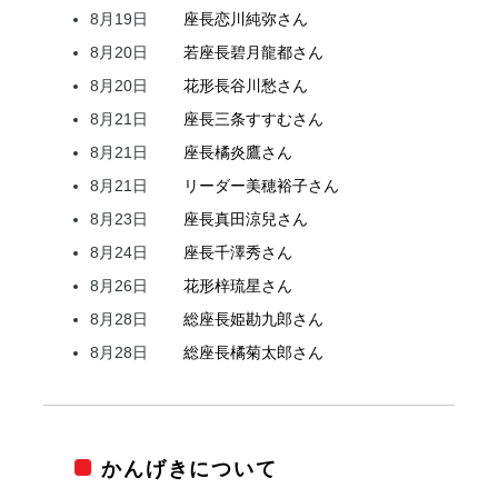
8月19日
座長
恋川
純弥
さん
8月20日
若座長
碧月
龍都
さん
8月20日
花形
長谷川
愁
さん
8月21日
座長
三条
すすむ
さん
8月21日
座長
橘
炎鷹
さん
8月21日
リーダー
美穂
裕子
さん
8月23日
座長
真田
涼兒
さん
8月24日
座長
千澤
秀
さん
8月26日
花形
梓
琉星
さん
8月28日
総座長
姫
勘九郎
さん
8月28日
総座長
橘
菊太郎
さん
かんげきについて