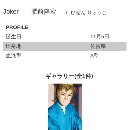
Joker
肥前隆次
ひぜん りゅうじ
PROFILE
誕生日
11月5日
出身地
佐賀県
血液型
A型
ギャラリー(全1件)