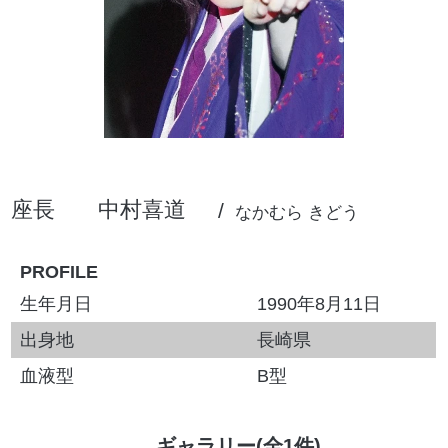
座長
中村喜道
なかむら きどう
PROFILE
生年月日
1990年8月11日
出身地
長崎県
血液型
B型
ギャラリー(全1件)