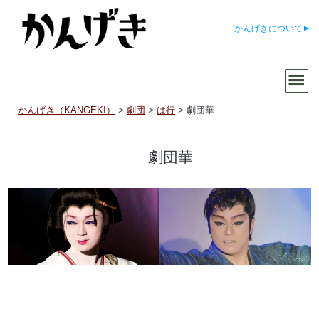
かんげきについて
かんげき（KANGEKI）
>
劇団
>
は行
>
劇団華
劇団華