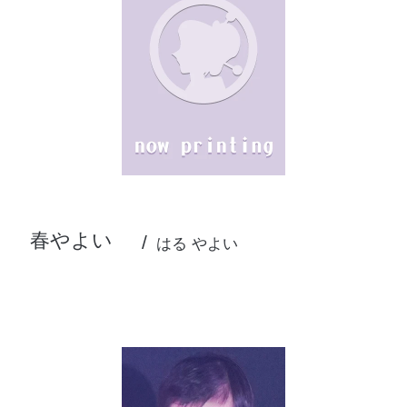
春やよい
はる やよい