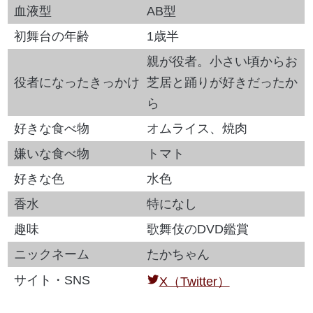
血液型
AB型
初舞台の年齢
1歳半
親が役者。小さい頃からお
役者になったきっかけ
芝居と踊りが好きだったか
ら
好きな食べ物
オムライス、焼肉
嫌いな食べ物
トマト
好きな色
水色
香水
特になし
趣味
歌舞伎のDVD鑑賞
ニックネーム
たかちゃん
サイト・SNS
X（Twitter）