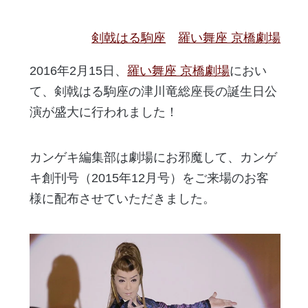
剣戟はる駒座
羅い舞座 京橋劇場
2016年2月15日、
羅い舞座 京橋劇場
におい
て、剣戟はる駒座の津川竜総座長の誕生日公
演が盛大に行われました！
カンゲキ編集部は劇場にお邪魔して、カンゲ
キ創刊号（2015年12月号）をご来場のお客
様に配布させていただきました。