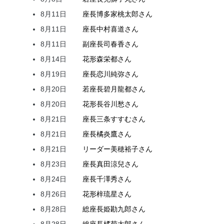
8月11日
座長
博多家
桃太郎
さん
8月11日
座長
中村
喜道
さん
8月11日
副座長
司
春香
さん
8月14日
花形
森
栄都
さん
8月19日
座長
恋川
純弥
さん
8月20日
若座長
碧月
龍都
さん
8月20日
花形
長谷川
愁
さん
8月21日
座長
三条
すすむ
さん
8月21日
座長
橘
炎鷹
さん
8月21日
リーダー
美穂
裕子
さん
8月23日
座長
真田
涼兒
さん
8月24日
座長
千澤
秀
さん
8月26日
花形
梓
琉星
さん
8月28日
総座長
姫
勘九郎
さん
8月28日
総座長
橘
菊太郎
さん