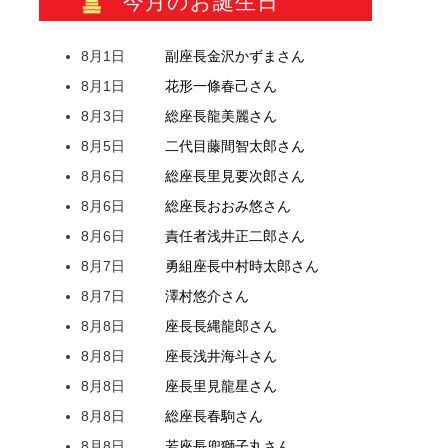
今月のお誕生日
8月1日
副座長
金沢
かずま
さん
8月1日
花形
一條
春己
さん
8月3日
総座長
龍
美麗
さん
8月5日
二代目
藤間
智太郎
さん
8月6日
総座長
里見
要次郎
さん
8月6日
総座長
おおみ
悠
さん
8月6日
責任者
浅井
正二郎
さん
8月7日
勇組座長
中村
時太郎
さん
8月7日
澤村
悠介
さん
8月8日
座長
長縄
龍郎
さん
8月8日
座長
浅井
海斗
さん
8月8日
座長
里見
龍星
さん
8月8日
総座長
春駒
さん
8月8日
若座長
兜
獅子丸
さん