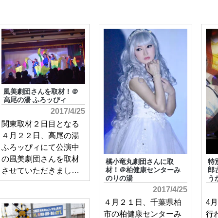
風美劇団さんを取材！＠
高尾の湯 ふろッぴィ
2017/4/25
関東取材２日目となる
４月２２日、高尾の湯
ふろッぴィにて公演中
の風美劇団さんを取材
橘小竜丸劇団さんに取
特
材！＠柏健康センターみ
郎
させていただきまし…
のりの湯
う
2017/4/25
４月２１日、千葉県柏
4
市の柏健康センターみ
行