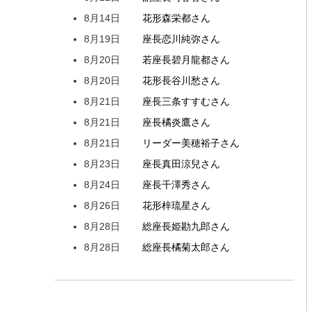
8月14日
花形
森
栄都
さん
8月19日
座長
恋川
純弥
さん
8月20日
若座長
碧月
龍都
さん
8月20日
花形
長谷川
愁
さん
8月21日
座長
三条
すすむ
さん
8月21日
座長
橘
炎鷹
さん
8月21日
リーダー
美穂
裕子
さん
8月23日
座長
真田
涼兒
さん
8月24日
座長
千澤
秀
さん
8月26日
花形
梓
琉星
さん
8月28日
総座長
姫
勘九郎
さん
8月28日
総座長
橘
菊太郎
さん