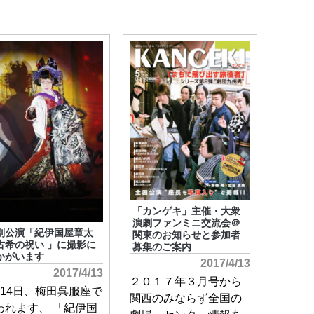
「カンゲキ」主催・大衆
演劇ファンミニ交流会＠
別公演「紀伊国屋章太
関東のお知らせと参加者
古希の祝い 」に撮影に
募集のご案内
かがいます
2017/4/13
2017/4/13
２０１７年３月号から
月14日、梅田呉服座で
関西のみならず全国の
われます、 「紀伊国