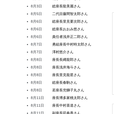
8月3日
総座長
龍
美麗
さん
8月5日
二代目
藤間
智太郎
さん
8月6日
総座長
里見
要次郎
さん
8月6日
総座長
おおみ
悠
さん
8月6日
責任者
浅井
正二郎
さん
8月7日
勇組座長
中村
時太郎
さん
8月7日
澤村
悠介
さん
8月8日
座長
長縄
龍郎
さん
8月8日
座長
浅井
海斗
さん
8月8日
座長
里見
龍星
さん
8月8日
総座長
春駒
さん
8月8日
若座長
兜
獅子丸
さん
8月11日
座長
博多家
桃太郎
さん
8月11日
座長
中村
喜道
さん
8月11日
副座長
司
春香
さん