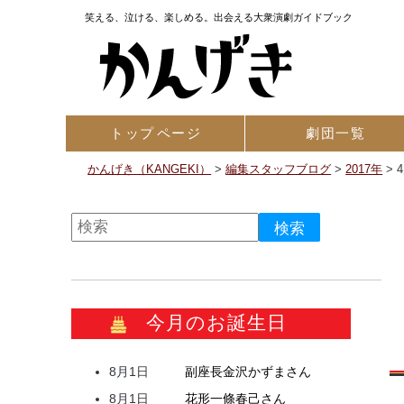
笑える、泣ける、楽しめる。出会える大衆演劇ガイドブック
トップ
ページ
劇団一覧
かんげき（KANGEKI）
>
編集スタッフブログ
>
2017年
>
今月のお誕生日
8月1日
副座長
金沢
かずま
さん
8月1日
花形
一條
春己
さん