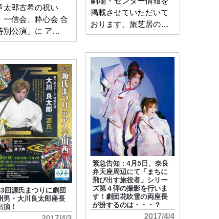
劇場・センター情報を
章太郎古希の祝い
掲載させていただいて
・一信会、粋心会 合
おります、旅芝居の…
特別公演」に ア…
緊急告知：4月5日、奈良
弁天座周辺にて「まちに
飛び出す旅役者」シリー
ズ第４弾の撮影を行いま
53回源氏まつりに劇団
す！劇団花吹雪の両座長
州男・大川良太郎座長
が扮するのは・・・？
出演！
2017/4/4
2017/4/3