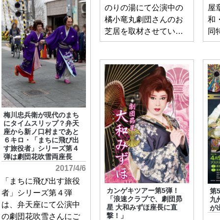
のりの湯にて公演中の
屋
橘小竜丸劇団さんのお
和
芝居を取材させてい…
同
梅川忠兵衛が現代のまち
にタイムスリップ？弁天
座から新ノ口村まであと
６キロ・「まちに飛び出
す旅役者」シリーズ第４
弾は劇団花吹雪両座長
2017/4/6
「まちに飛び出す旅役
カンゲキツアー第5弾！
第
者」シリーズ第４弾
「浪速クラブで、劇団昴
九
は、弁天座にて公演中
星 大和みずほ座長に直
が
の劇団花吹雪さんにご
撃！」