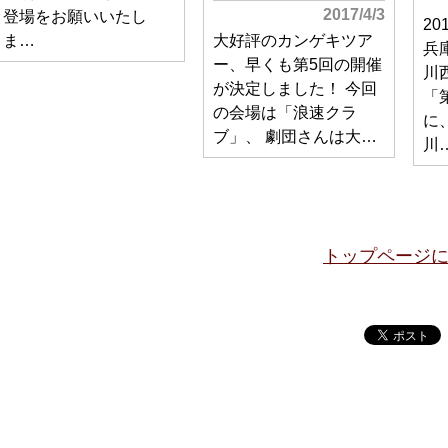
2017/4/3
登場をお願いいたし
2
ま…
大好評のカンゲキツア
兵
ー、早くも第5回の開催
川
が決定しました！ 今回
「
の会場は「浪速クラ
に
ブ」、 劇団さんは大…
川
トップページ