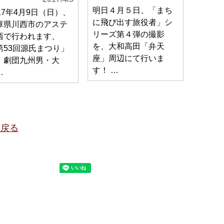
明日４月５日、「まち
017年4月9日（日）、
に飛び出す旅役者」シ
庫県川西市のアステ
リーズ第４弾の撮影
西で行われます、
を、大和高田「弁天
第53回源氏まつり」
座」周辺にて行いま
、劇団九州男・大
す！ …
…
に戻る