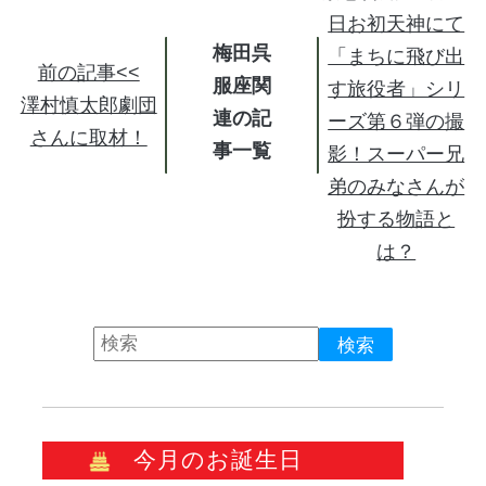
日お初天神にて
梅田呉
「まちに飛び出
前の記事<<
服座関
す旅役者」シリ
澤村慎太郎劇団
連の記
ーズ第６弾の撮
さんに取材！
事
影！スーパー兄
弟のみなさんが
扮する物語と
は？
今月のお誕生日