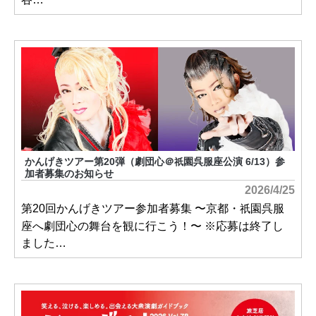
かんげきツアー第20弾（劇団心＠
園呉服座公演 6/13）参
祇
加者募集のお知らせ
2026/4/25
第20回かんげきツアー参加者募集 〜京都・
園呉服
祇
座へ劇団心の舞台を観に行こう！〜 ※応募は終了し
ました…