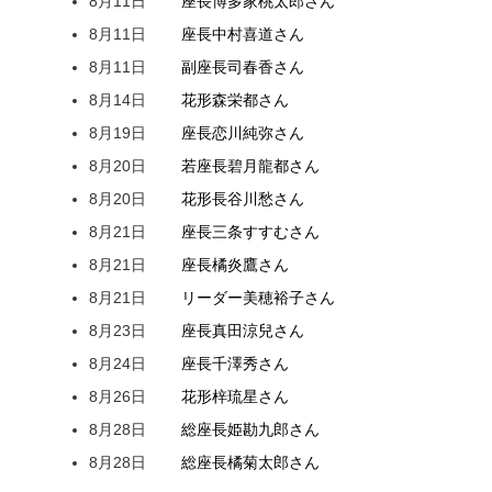
8月11日
座長
博多家
桃太郎
さん
8月11日
座長
中村
喜道
さん
8月11日
副座長
司
春香
さん
8月14日
花形
森
栄都
さん
8月19日
座長
恋川
純弥
さん
8月20日
若座長
碧月
龍都
さん
8月20日
花形
長谷川
愁
さん
8月21日
座長
三条
すすむ
さん
8月21日
座長
橘
炎鷹
さん
8月21日
リーダー
美穂
裕子
さん
8月23日
座長
真田
涼兒
さん
8月24日
座長
千澤
秀
さん
8月26日
花形
梓
琉星
さん
8月28日
総座長
姫
勘九郎
さん
8月28日
総座長
橘
菊太郎
さん