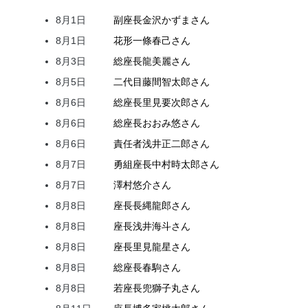
8月1日
副座長
金沢
かずま
さん
8月1日
花形
一條
春己
さん
8月3日
総座長
龍
美麗
さん
8月5日
二代目
藤間
智太郎
さん
8月6日
総座長
里見
要次郎
さん
8月6日
総座長
おおみ
悠
さん
8月6日
責任者
浅井
正二郎
さん
8月7日
勇組座長
中村
時太郎
さん
8月7日
澤村
悠介
さん
8月8日
座長
長縄
龍郎
さん
8月8日
座長
浅井
海斗
さん
8月8日
座長
里見
龍星
さん
8月8日
総座長
春駒
さん
8月8日
若座長
兜
獅子丸
さん