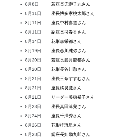
8月8日
若座長
兜
獅子丸
さん
8月11日
座長
博多家
桃太郎
さん
8月11日
座長
中村
喜道
さん
8月11日
副座長
司
春香
さん
8月14日
花形
森
栄都
さん
8月19日
座長
恋川
純弥
さん
8月20日
若座長
碧月
龍都
さん
8月20日
花形
長谷川
愁
さん
8月21日
座長
三条
すすむ
さん
8月21日
座長
橘
炎鷹
さん
8月21日
リーダー
美穂
裕子
さん
8月23日
座長
真田
涼兒
さん
8月24日
座長
千澤
秀
さん
8月26日
花形
梓
琉星
さん
8月28日
総座長
姫
勘九郎
さん