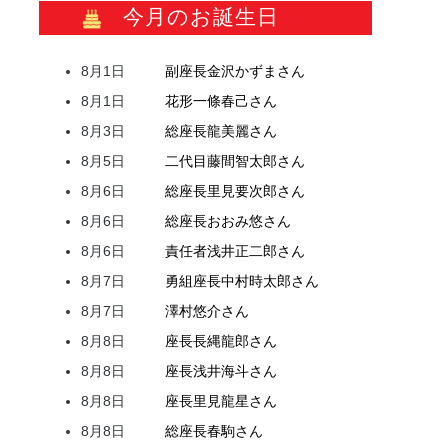
今月のお誕生日
8月1日
副座長
金沢
かずま
さん
8月1日
花形
一條
春己
さん
8月3日
総座長
龍
美麗
さん
8月5日
二代目
藤間
智太郎
さん
8月6日
総座長
里見
要次郎
さん
8月6日
総座長
おおみ
悠
さん
8月6日
責任者
浅井
正二郎
さん
8月7日
勇組座長
中村
時太郎
さん
8月7日
澤村
悠介
さん
8月8日
座長
長縄
龍郎
さん
8月8日
座長
浅井
海斗
さん
8月8日
座長
里見
龍星
さん
8月8日
総座長
春駒
さん