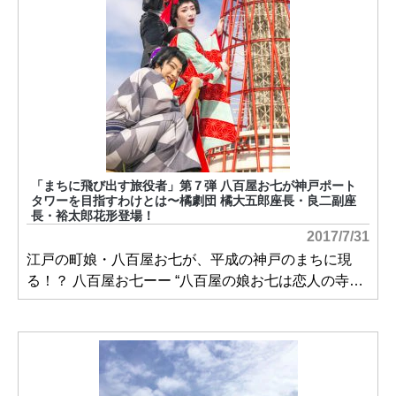
「まちに飛び出す旅役者」第７弾 八百屋お七が神戸ポート
タワーを目指すわけとは〜橘劇団 橘大五郎座長・良二副座
長・裕太郎花形登場！
2017/7/31
江戸の町娘・八百屋お七が、平成の神戸のまちに現
る！？ 八百屋お七ーー “八百屋の娘お七は恋人の寺…