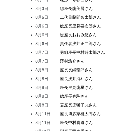
8月3日
総座長
龍
美麗
さん
8月5日
二代目
藤間
智太郎
さん
8月6日
総座長
里見
要次郎
さん
8月6日
総座長
おおみ
悠
さん
8月6日
責任者
浅井
正二郎
さん
8月7日
勇組座長
中村
時太郎
さん
8月7日
澤村
悠介
さん
8月8日
座長
長縄
龍郎
さん
8月8日
座長
浅井
海斗
さん
8月8日
座長
里見
龍星
さん
8月8日
総座長
春駒
さん
8月8日
若座長
兜
獅子丸
さん
8月11日
座長
博多家
桃太郎
さん
8月11日
座長
中村
喜道
さん