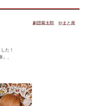
劇団菊太郎
やまと座
ました！
座」、