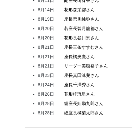
8月11日
副座長
司
春香
さん
8月14日
花形
森
栄都
さん
8月19日
座長
恋川
純弥
さん
8月20日
若座長
碧月
龍都
さん
8月20日
花形
長谷川
愁
さん
8月21日
座長
三条
すすむ
さん
8月21日
座長
橘
炎鷹
さん
8月21日
リーダー
美穂
裕子
さん
8月23日
座長
真田
涼兒
さん
8月24日
座長
千澤
秀
さん
8月26日
花形
梓
琉星
さん
8月28日
総座長
姫
勘九郎
さん
8月28日
総座長
橘
菊太郎
さん