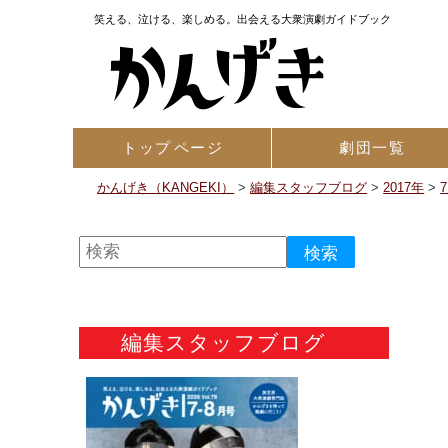
笑える、泣ける、楽しめる。出会える大衆演劇ガイドブック
トップ
ページ
劇団一覧
かんげき（KANGEKI）
>
編集スタッフブログ
>
2017年
>
編集スタッフブログ