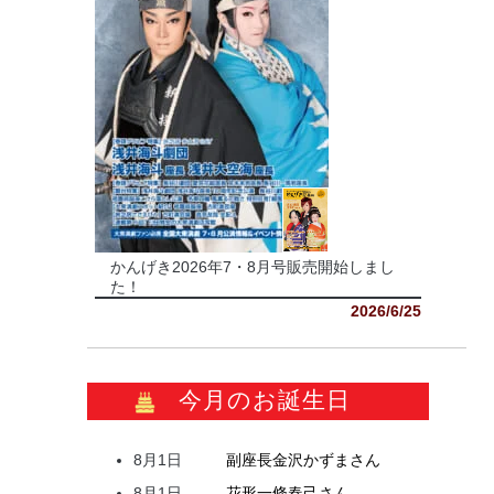
かんげき2026年7・8月号販売開始しまし
た！
2026/6/25
今月のお誕生日
8月1日
副座長
金沢
かずま
さん
8月1日
花形
一條
春己
さん