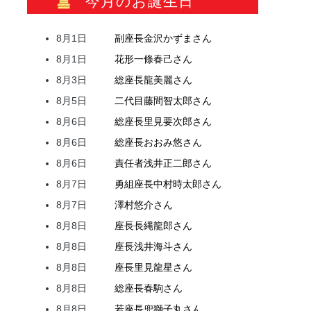
今月のお誕生日
8月1日
副座長
金沢
かずま
さん
8月1日
花形
一條
春己
さん
8月3日
総座長
龍
美麗
さん
8月5日
二代目
藤間
智太郎
さん
8月6日
総座長
里見
要次郎
さん
8月6日
総座長
おおみ
悠
さん
8月6日
責任者
浅井
正二郎
さん
8月7日
勇組座長
中村
時太郎
さん
8月7日
澤村
悠介
さん
8月8日
座長
長縄
龍郎
さん
8月8日
座長
浅井
海斗
さん
8月8日
座長
里見
龍星
さん
8月8日
総座長
春駒
さん
8月8日
若座長
兜
獅子丸
さん