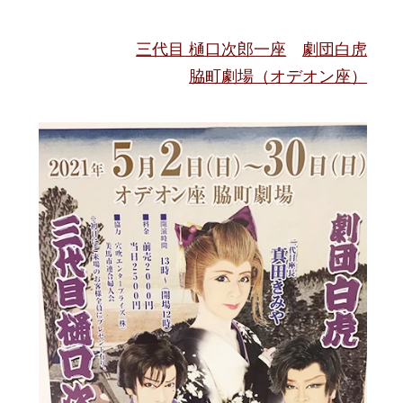
三代目 樋口次郎一座
劇団白虎
脇町劇場（オデオン座）