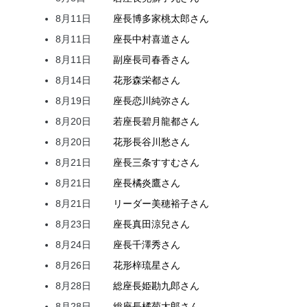
8月11日
座長
博多家
桃太郎
さん
8月11日
座長
中村
喜道
さん
8月11日
副座長
司
春香
さん
8月14日
花形
森
栄都
さん
8月19日
座長
恋川
純弥
さん
8月20日
若座長
碧月
龍都
さん
8月20日
花形
長谷川
愁
さん
8月21日
座長
三条
すすむ
さん
8月21日
座長
橘
炎鷹
さん
8月21日
リーダー
美穂
裕子
さん
8月23日
座長
真田
涼兒
さん
8月24日
座長
千澤
秀
さん
8月26日
花形
梓
琉星
さん
8月28日
総座長
姫
勘九郎
さん
8月28日
総座長
橘
菊太郎
さん