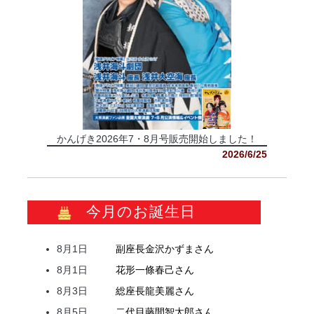
かんげき2026年7・8月号販売開始しました！
2026/6/25
今月のお誕生日
8月1日
副座長
金沢
かずま
さん
8月1日
花形
一條
春己
さん
8月3日
総座長
龍
美麗
さん
8月5日
二代目
藤間
智太郎
さん