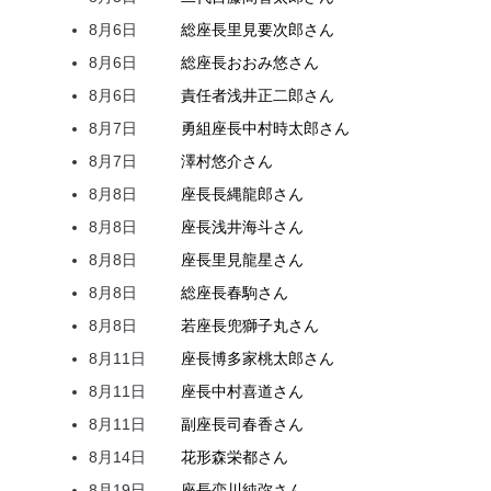
8月6日
総座長
里見
要次郎
さん
8月6日
総座長
おおみ
悠
さん
8月6日
責任者
浅井
正二郎
さん
8月7日
勇組座長
中村
時太郎
さん
8月7日
澤村
悠介
さん
8月8日
座長
長縄
龍郎
さん
8月8日
座長
浅井
海斗
さん
8月8日
座長
里見
龍星
さん
8月8日
総座長
春駒
さん
8月8日
若座長
兜
獅子丸
さん
8月11日
座長
博多家
桃太郎
さん
8月11日
座長
中村
喜道
さん
8月11日
副座長
司
春香
さん
8月14日
花形
森
栄都
さん
8月19日
座長
恋川
純弥
さん