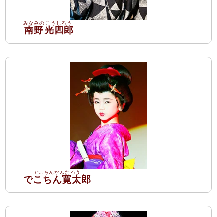
南野
光四郎
でこちん寛太郎