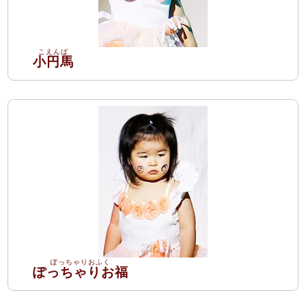
小円馬
ぽっちゃりお福