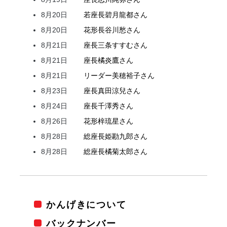
8月20日
若座長
碧月
龍都
さん
8月20日
花形
長谷川
愁
さん
8月21日
座長
三条
すすむ
さん
8月21日
座長
橘
炎鷹
さん
8月21日
リーダー
美穂
裕子
さん
8月23日
座長
真田
涼兒
さん
8月24日
座長
千澤
秀
さん
8月26日
花形
梓
琉星
さん
8月28日
総座長
姫
勘九郎
さん
8月28日
総座長
橘
菊太郎
さん
かんげきについて
バックナンバー