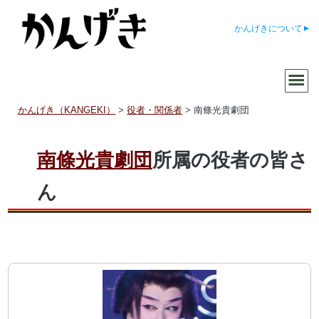
かんげきについて
かんげき（KANGEKI）
>
役者・関係者
>
南條光貴劇団
南條光貴劇団
所属の役者の皆さ
ん