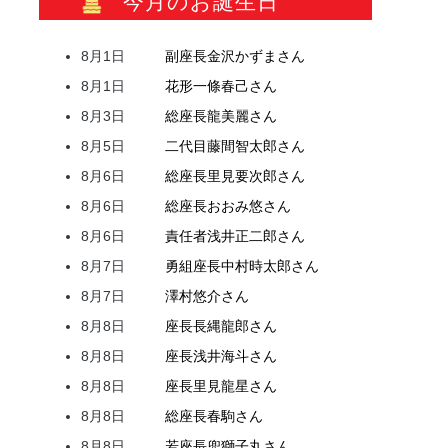
今月のお誕生日
8月1日
副座長
金沢
かずま
さん
8月1日
花形
一條
春己
さん
8月3日
総座長
龍
美麗
さん
8月5日
二代目
藤間
智太郎
さん
8月6日
総座長
里見
要次郎
さん
8月6日
総座長
おおみ
悠
さん
8月6日
責任者
浅井
正二郎
さん
8月7日
勇組座長
中村
時太郎
さん
8月7日
澤村
悠介
さん
8月8日
座長
長縄
龍郎
さん
8月8日
座長
浅井
海斗
さん
8月8日
座長
里見
龍星
さん
8月8日
総座長
春駒
さん
8月8日
若座長
兜
獅子丸
さん