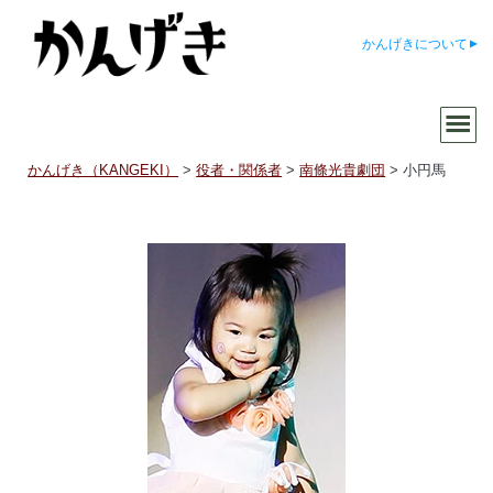
かんげきについて
かんげき（KANGEKI）
>
役者・関係者
>
南條光貴劇団
>
小円馬