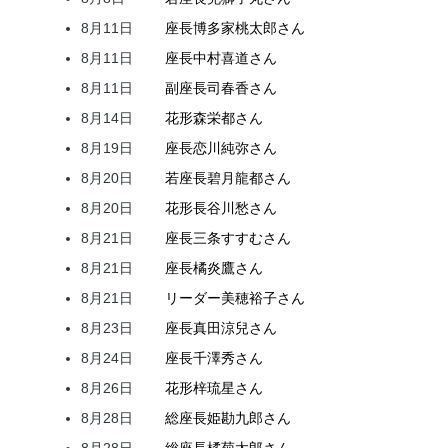
8月11日
座長
博多家
桃太郎
さん
8月11日
座長
中村
喜道
さん
8月11日
副座長
司
春香
さん
8月14日
花形
森
栄都
さん
8月19日
座長
恋川
純弥
さん
8月20日
若座長
碧月
龍都
さん
8月20日
花形
長谷川
愁
さん
8月21日
座長
三条
すすむ
さん
8月21日
座長
橘
炎鷹
さん
8月21日
リーダー
美穂
裕子
さん
8月23日
座長
真田
涼兒
さん
8月24日
座長
千澤
秀
さん
8月26日
花形
梓
琉星
さん
8月28日
総座長
姫
勘九郎
さん
8月28日
総座長
橘
菊太郎
さん