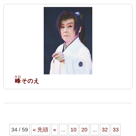
峰
そのえ
34 / 59
« 先頭
«
...
10
20
...
32
33