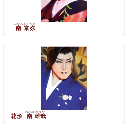
南
京弥
花形
南
雄哉