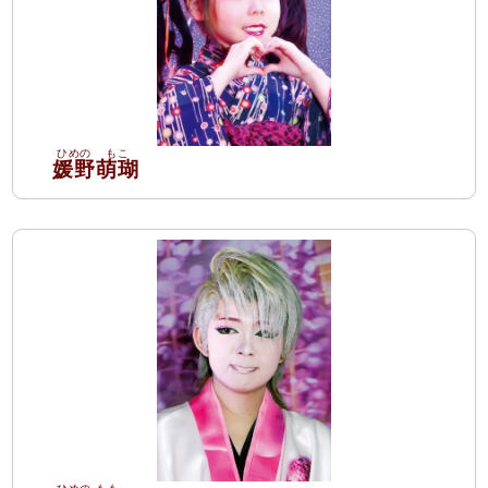
媛野
萌瑚