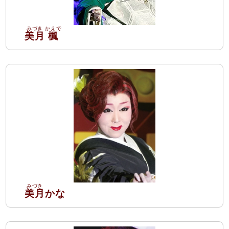
美月
楓
美月
かな