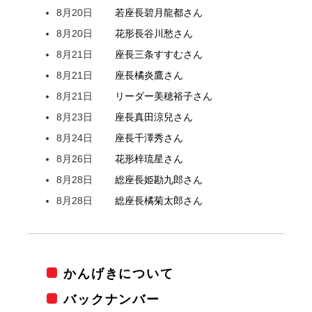
8月20日
若座長
碧月
龍都
さん
8月20日
花形
長谷川
愁
さん
8月21日
座長
三条
すすむ
さん
8月21日
座長
橘
炎鷹
さん
8月21日
リーダー
美穂
裕子
さん
8月23日
座長
真田
涼兒
さん
8月24日
座長
千澤
秀
さん
8月26日
花形
梓
琉星
さん
8月28日
総座長
姫
勘九郎
さん
8月28日
総座長
橘
菊太郎
さん
かんげきについて
バックナンバー