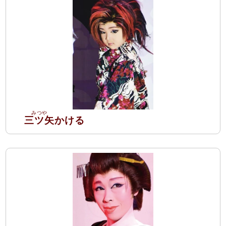
三ツ矢
かける