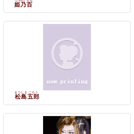
姫乃
百
松島
五郎