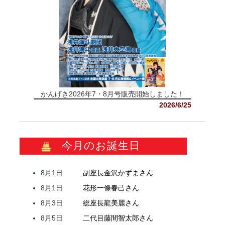
かんげき2026年7・8月号販売開始しました！
2026/6/25
今月のお誕生日
8月1日
副座長
金沢
かずま
さん
8月1日
花形
一條
春己
さん
8月3日
総座長
龍
美麗
さん
8月5日
二代目
藤間
智太郎
さん