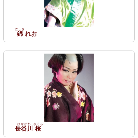
錦
れお
長谷川
桜