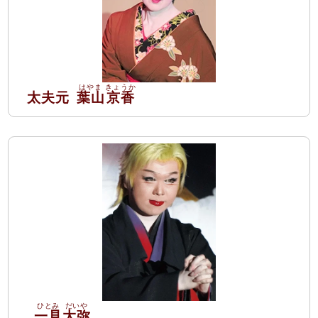
太夫元
葉山
京香
一見
大弥