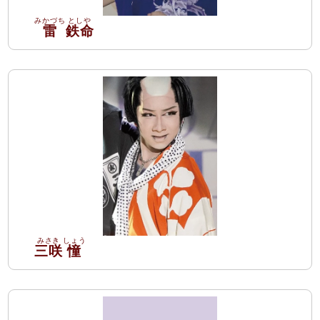
雷
鉄命
三咲
憧