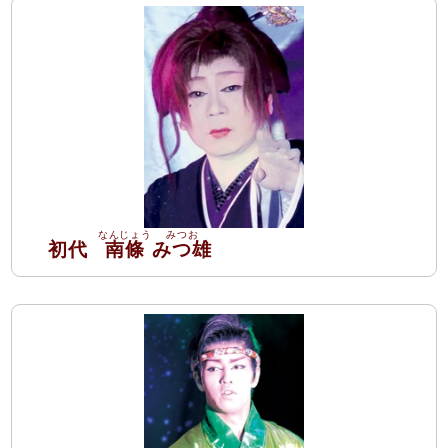
初代
南條
みつ雄