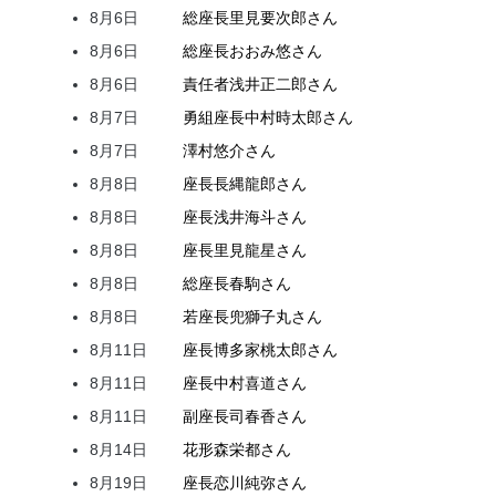
8月6日
総座長
里見
要次郎
さん
8月6日
総座長
おおみ
悠
さん
8月6日
責任者
浅井
正二郎
さん
8月7日
勇組座長
中村
時太郎
さん
8月7日
澤村
悠介
さん
8月8日
座長
長縄
龍郎
さん
8月8日
座長
浅井
海斗
さん
8月8日
座長
里見
龍星
さん
8月8日
総座長
春駒
さん
8月8日
若座長
兜
獅子丸
さん
8月11日
座長
博多家
桃太郎
さん
8月11日
座長
中村
喜道
さん
8月11日
副座長
司
春香
さん
8月14日
花形
森
栄都
さん
8月19日
座長
恋川
純弥
さん