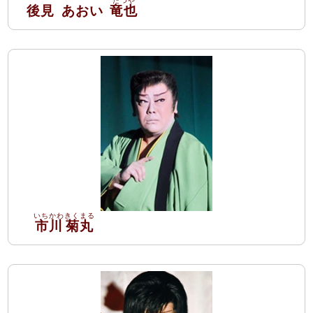
後見
あおい
竜也
市川
菊丸