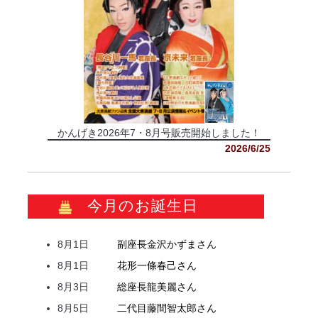
かんげき2026年7・8月号販売開始しました！
2026/6/25
今月のお誕生日
8月1日
副座長
金沢
かずま
さん
8月1日
花形
一條
春己
さん
8月3日
総座長
龍
美麗
さん
8月5日
二代目
藤間
智太郎
さん