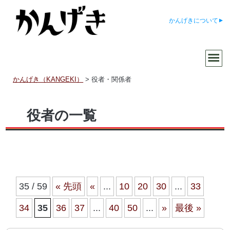
かんげきについて
かんげき（KANGEKI）
>
役者・関係者
役者の一覧
35 / 59
« 先頭
«
...
10
20
30
...
33
34
35
36
37
...
40
50
...
»
最後 »