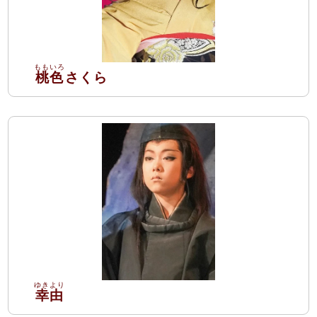
桃色
さくら
幸由