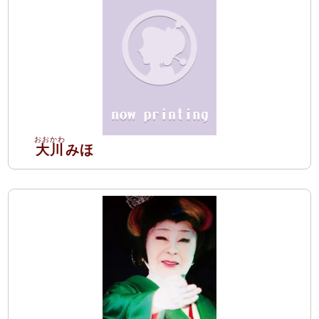
大川
みほ