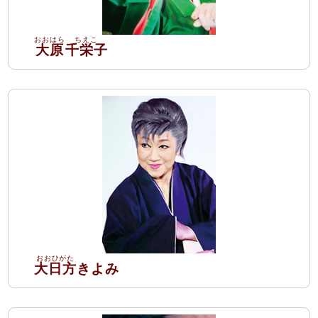
大原
千栄子
大日方
きよみ