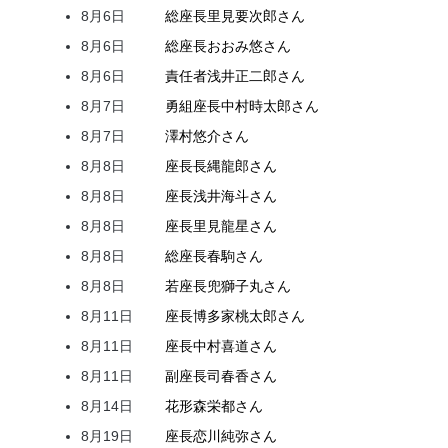
8月6日
総座長
里見
要次郎
さん
8月6日
総座長
おおみ
悠
さん
8月6日
責任者
浅井
正二郎
さん
8月7日
勇組座長
中村
時太郎
さん
8月7日
澤村
悠介
さん
8月8日
座長
長縄
龍郎
さん
8月8日
座長
浅井
海斗
さん
8月8日
座長
里見
龍星
さん
8月8日
総座長
春駒
さん
8月8日
若座長
兜
獅子丸
さん
8月11日
座長
博多家
桃太郎
さん
8月11日
座長
中村
喜道
さん
8月11日
副座長
司
春香
さん
8月14日
花形
森
栄都
さん
8月19日
座長
恋川
純弥
さん