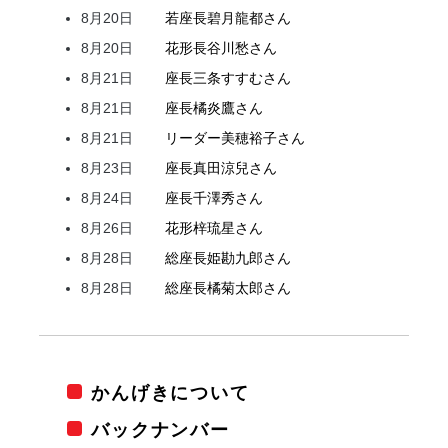
8月20日
若座長
碧月
龍都
さん
8月20日
花形
長谷川
愁
さん
8月21日
座長
三条
すすむ
さん
8月21日
座長
橘
炎鷹
さん
8月21日
リーダー
美穂
裕子
さん
8月23日
座長
真田
涼兒
さん
8月24日
座長
千澤
秀
さん
8月26日
花形
梓
琉星
さん
8月28日
総座長
姫
勘九郎
さん
8月28日
総座長
橘
菊太郎
さん
かんげきについて
バックナンバー