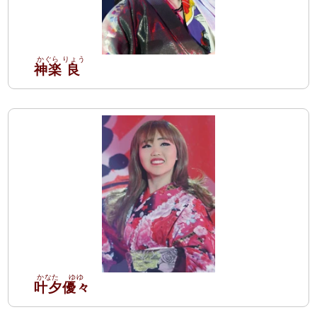
神楽
良
叶夕
優々