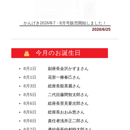
かんげき2026年7・8月号販売開始しました！
2026/6/25
今月のお誕生日
8月1日
副座長
金沢
かずま
さん
8月1日
花形
一條
春己
さん
8月3日
総座長
龍
美麗
さん
8月5日
二代目
藤間
智太郎
さん
8月6日
総座長
里見
要次郎
さん
8月6日
総座長
おおみ
悠
さん
8月6日
責任者
浅井
正二郎
さん
8月7日
勇組座長
中村
時太郎
さん