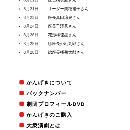
8月21日
リーダー
美穂
裕子
さん
8月23日
座長
真田
涼兒
さん
8月24日
座長
千澤
秀
さん
8月26日
花形
梓
琉星
さん
8月28日
総座長
姫
勘九郎
さん
8月28日
総座長
橘
菊太郎
さん
かんげきについて
バックナンバー
劇団プロフィールDVD
かんげきのご購入
大衆演劇とは