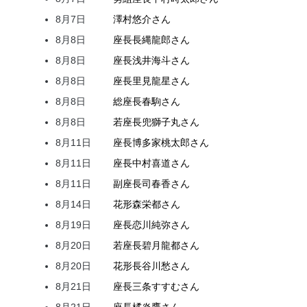
8月7日
澤村
悠介
さん
8月8日
座長
長縄
龍郎
さん
8月8日
座長
浅井
海斗
さん
8月8日
座長
里見
龍星
さん
8月8日
総座長
春駒
さん
8月8日
若座長
兜
獅子丸
さん
8月11日
座長
博多家
桃太郎
さん
8月11日
座長
中村
喜道
さん
8月11日
副座長
司
春香
さん
8月14日
花形
森
栄都
さん
8月19日
座長
恋川
純弥
さん
8月20日
若座長
碧月
龍都
さん
8月20日
花形
長谷川
愁
さん
8月21日
座長
三条
すすむ
さん
8月21日
座長
橘
炎鷹
さん