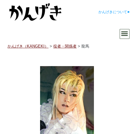
かんげきについて
かんげき（KANGEKI）
>
役者・関係者
>
龍馬