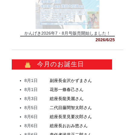
かんげき2026年7・8月号販売開始しました！
2026/6/25
今月のお誕生日
8月1日
副座長
金沢
かずま
さん
8月1日
花形
一條
春己
さん
8月3日
総座長
龍
美麗
さん
8月5日
二代目
藤間
智太郎
さん
8月6日
総座長
里見
要次郎
さん
8月6日
総座長
おおみ
悠
さん
8月6日
責任者
浅井
正二郎
さん