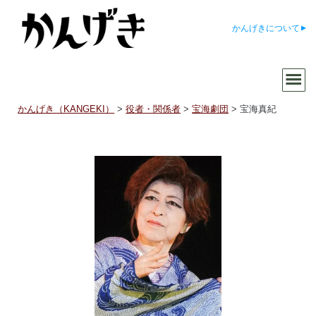
かんげきについて
かんげき（KANGEKI）
>
役者・関係者
>
宝海劇団
>
宝海真紀