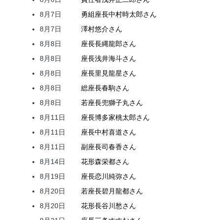
8月7日
勇組座長
中村
時太郎
さん
8月7日
澤村
悠介
さん
8月8日
座長
長縄
龍郎
さん
8月8日
座長
浅井
海斗
さん
8月8日
座長
里見
龍星
さん
8月8日
総座長
春駒
さん
8月8日
若座長
兜
獅子丸
さん
8月11日
座長
博多家
桃太郎
さん
8月11日
座長
中村
喜道
さん
8月11日
副座長
司
春香
さん
8月14日
花形
森
栄都
さん
8月19日
座長
恋川
純弥
さん
8月20日
若座長
碧月
龍都
さん
8月20日
花形
長谷川
愁
さん