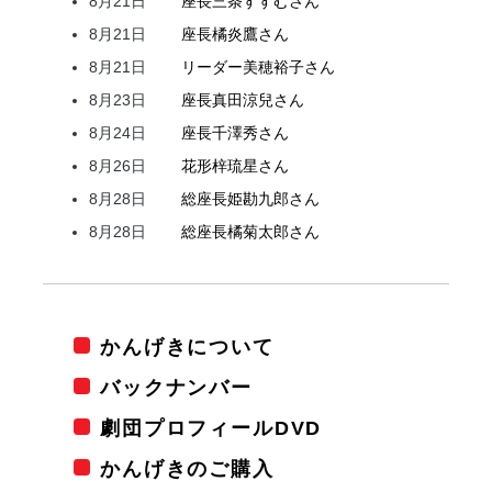
8月21日
座長
三条
すすむ
さん
8月21日
座長
橘
炎鷹
さん
8月21日
リーダー
美穂
裕子
さん
8月23日
座長
真田
涼兒
さん
8月24日
座長
千澤
秀
さん
8月26日
花形
梓
琉星
さん
8月28日
総座長
姫
勘九郎
さん
8月28日
総座長
橘
菊太郎
さん
かんげきについて
バックナンバー
劇団プロフィールDVD
かんげきのご購入