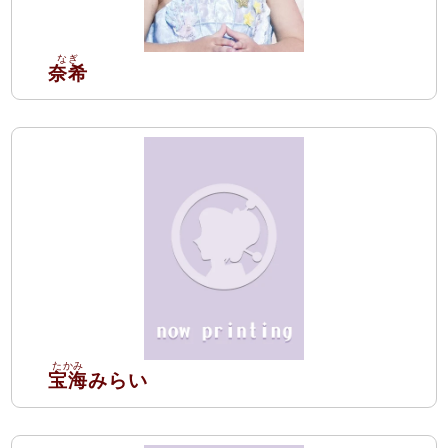
奈希
宝海
みらい