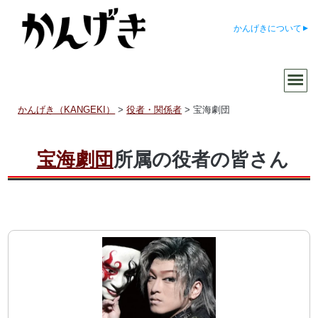
かんげきについて
かんげき（KANGEKI）
>
役者・関係者
>
宝海劇団
宝海劇団
所属の役者の皆さん