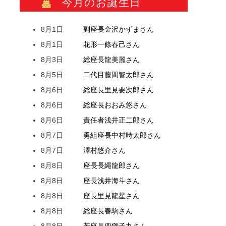
今月のお誕生日
8月1日
副座長
金沢
かずま
さん
8月1日
花形
一條
春己
さん
8月3日
総座長
龍
美麗
さん
8月5日
二代目
藤間
智太郎
さん
8月6日
総座長
里見
要次郎
さん
8月6日
総座長
おおみ
悠
さん
8月6日
責任者
浅井
正二郎
さん
8月7日
勇組座長
中村
時太郎
さん
8月7日
澤村
悠介
さん
8月8日
座長
長縄
龍郎
さん
8月8日
座長
浅井
海斗
さん
8月8日
座長
里見
龍星
さん
8月8日
総座長
春駒
さん