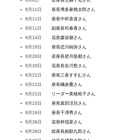
8月8日
若座長
兜
獅子丸
さん
8月11日
座長
博多家
桃太郎
さん
8月11日
座長
中村
喜道
さん
8月11日
副座長
司
春香
さん
8月14日
花形
森
栄都
さん
8月19日
座長
恋川
純弥
さん
8月20日
若座長
碧月
龍都
さん
8月20日
花形
長谷川
愁
さん
8月21日
座長
三条
すすむ
さん
8月21日
座長
橘
炎鷹
さん
8月21日
リーダー
美穂
裕子
さん
8月23日
座長
真田
涼兒
さん
8月24日
座長
千澤
秀
さん
8月26日
花形
梓
琉星
さん
8月28日
総座長
姫
勘九郎
さん