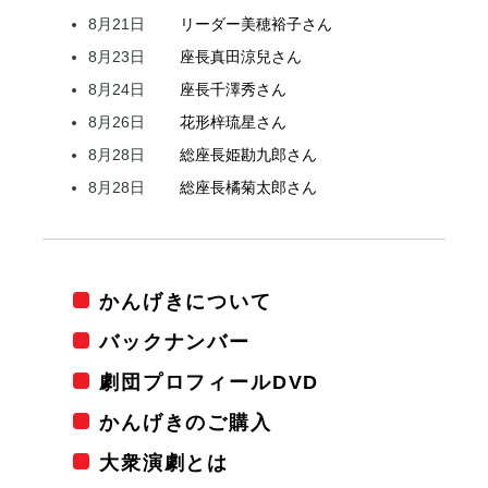
8月21日
リーダー
美穂
裕子
さん
8月23日
座長
真田
涼兒
さん
8月24日
座長
千澤
秀
さん
8月26日
花形
梓
琉星
さん
8月28日
総座長
姫
勘九郎
さん
8月28日
総座長
橘
菊太郎
さん
かんげきについて
バックナンバー
劇団プロフィールDVD
かんげきのご購入
大衆演劇とは