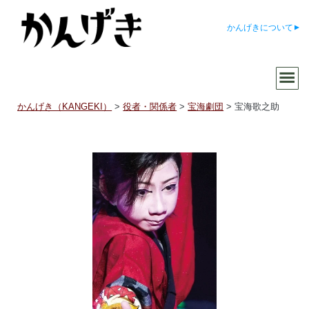
かんげきについて
かんげき（KANGEKI）
>
役者・関係者
>
宝海劇団
>
宝海歌之助