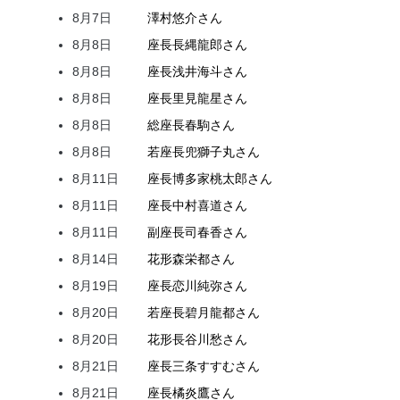
8月7日
澤村
悠介
さん
8月8日
座長
長縄
龍郎
さん
8月8日
座長
浅井
海斗
さん
8月8日
座長
里見
龍星
さん
8月8日
総座長
春駒
さん
8月8日
若座長
兜
獅子丸
さん
8月11日
座長
博多家
桃太郎
さん
8月11日
座長
中村
喜道
さん
8月11日
副座長
司
春香
さん
8月14日
花形
森
栄都
さん
8月19日
座長
恋川
純弥
さん
8月20日
若座長
碧月
龍都
さん
8月20日
花形
長谷川
愁
さん
8月21日
座長
三条
すすむ
さん
8月21日
座長
橘
炎鷹
さん