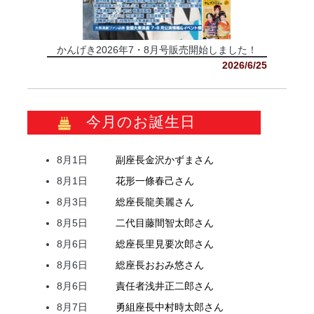
かんげき2026年7・8月号販売開始しました！
2026/6/25
今月のお誕生日
8月1日
副座長
金沢
かずま
さん
8月1日
花形
一條
春己
さん
8月3日
総座長
龍
美麗
さん
8月5日
二代目
藤間
智太郎
さん
8月6日
総座長
里見
要次郎
さん
8月6日
総座長
おおみ
悠
さん
8月6日
責任者
浅井
正二郎
さん
8月7日
勇組座長
中村
時太郎
さん