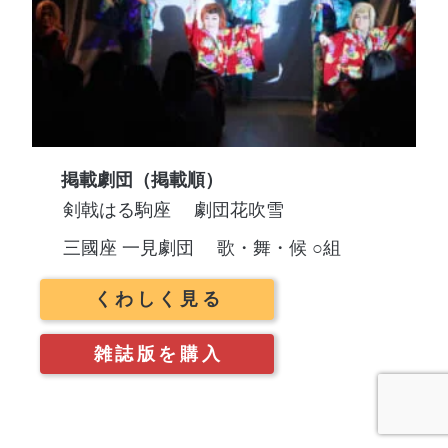
掲載劇団（掲載順）
剣戟はる駒座
劇団花吹雪
三國座 一見劇団
歌・舞・候 ○組
くわしく見る
雑誌版を購入