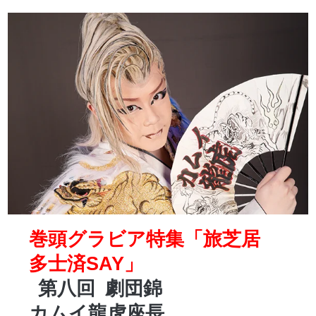
巻頭グラビア特集「旅芝居
多士済SAY」
第八回
劇団錦
カムイ龍虎座長