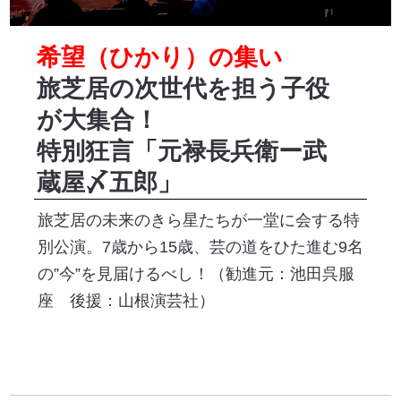
希望（ひかり）の集い
旅芝居の次世代を担う子役
が大集合！
特別狂言「元禄長兵衛ー武
蔵屋〆五郎」
旅芝居の未来のきら星たちが一堂に会する特
別公演。7歳から15歳、芸の道をひた進む9名
の”今”を見届けるべし！（勧進元：池田呉服
座 後援：山根演芸社）