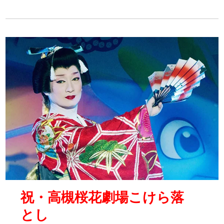
祝・高槻桜花劇場こけら落
とし