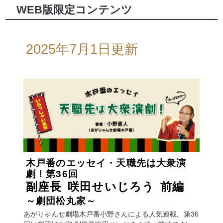
WEB版限定コンテンツ
2025年7月1日更新
木戸番のエッセイ・天職先は大衆演
劇！
第36回
副座長
咲田せいじろう
前編
～劇団松丸家～
あがりゃんせ劇場木戸番小野さんによる人気連載。第36