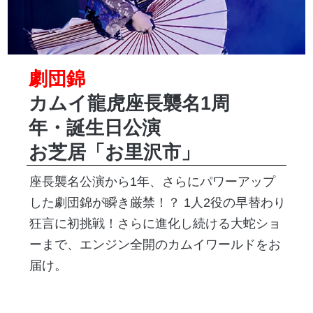
劇団錦
カムイ龍虎座長襲名1周
年・誕生日公演
お芝居「お里沢市」
座長襲名公演から1年、さらにパワーアップ
した劇団錦が瞬き厳禁！？ 1人2役の早替わり
狂言に初挑戦！さらに進化し続ける大蛇ショ
ーまで、エンジン全開のカムイワールドをお
届け。