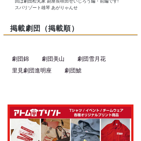
回は劇団松丸家 副座長咲田せいじろう編・前編です!
スパリゾート雄琴 あがりゃんせ
掲載劇団（掲載順）
劇団錦
劇団美山
劇団雪月花
里見劇団進明座
劇団鯱