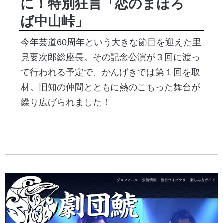
に！特別狂言「恋のまほろ
ば中山峠」
今年芸道60周年という大きな節目を迎えた里
見要次郎総座長。その記念公演が３回に渡っ
て行われる予定で、かんげきでは第１回を取
材。旧知の仲間とともに熱のこもった舞台が
繰り広げられました！