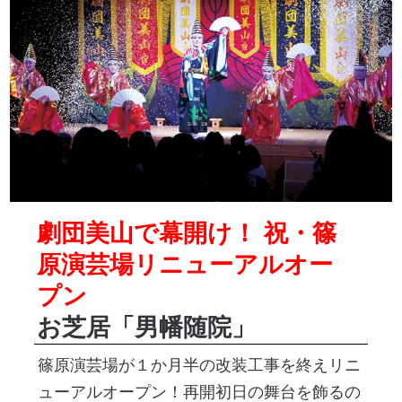
劇団美山で幕開け！ 祝・篠
原演芸場リニューアルオー
プン
お芝居「男幡随院」
篠原演芸場が１か月半の改装工事を終えリニ
ューアルオープン！再開初日の舞台を飾るの