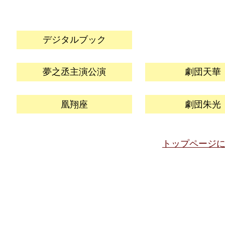
デジタルブック
夢之丞主演公演
劇団天華
凰翔座
劇団朱光
トップページ