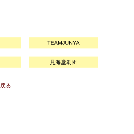
TEAM
JUNYA
見海堂劇団
に戻る