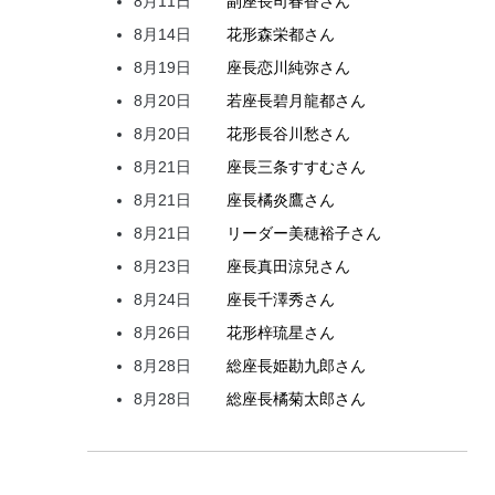
8月11日
副座長
司
春香
さん
8月14日
花形
森
栄都
さん
8月19日
座長
恋川
純弥
さん
8月20日
若座長
碧月
龍都
さん
8月20日
花形
長谷川
愁
さん
8月21日
座長
三条
すすむ
さん
8月21日
座長
橘
炎鷹
さん
8月21日
リーダー
美穂
裕子
さん
8月23日
座長
真田
涼兒
さん
8月24日
座長
千澤
秀
さん
8月26日
花形
梓
琉星
さん
8月28日
総座長
姫
勘九郎
さん
8月28日
総座長
橘
菊太郎
さん