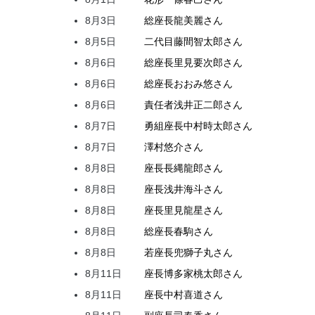
8月3日
総座長
龍
美麗
さん
8月5日
二代目
藤間
智太郎
さん
8月6日
総座長
里見
要次郎
さん
8月6日
総座長
おおみ
悠
さん
8月6日
責任者
浅井
正二郎
さん
8月7日
勇組座長
中村
時太郎
さん
8月7日
澤村
悠介
さん
8月8日
座長
長縄
龍郎
さん
8月8日
座長
浅井
海斗
さん
8月8日
座長
里見
龍星
さん
8月8日
総座長
春駒
さん
8月8日
若座長
兜
獅子丸
さん
8月11日
座長
博多家
桃太郎
さん
8月11日
座長
中村
喜道
さん