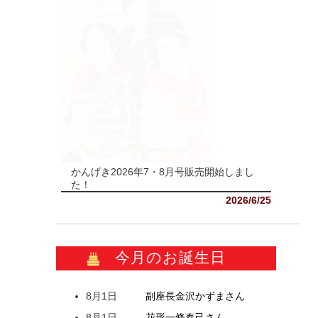
かんげき2026年7・8月号販売開始しまし
た！
2026/6/25
今月のお誕生日
8月1日
副座長
金沢
かずま
さん
8月1日
花形
一條
春己
さん