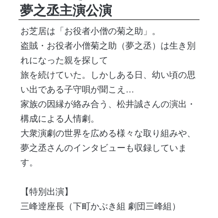
夢之丞主演公演
お芝居は「お役者小僧の菊之助」。
盗賊・お役者小僧菊之助（夢之丞）は生き別
れになった親を探して
旅を続けていた。しかしある日、幼い頃の思
い出である子守唄が聞こえ…
家族の因縁が絡み合う、松井誠さんの演出・
構成による人情劇。
大衆演劇の世界を広める様々な取り組みや、
夢之丞さんのインタビューも収録していま
す。
【特別出演】
三峰
逹
座長（下町かぶき組 劇団三峰組）