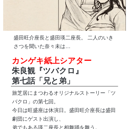
盛田旺介座長と盛田瑛二座長。 二人のいき
さつを聞いた奈々未は…
カンゲキ紙上シアター
朱良観『ツバクロ』
第七話「兄と弟」
旅芝居にまつわるオリジナルストーリー「ツ
バクロ」の第七回。
今日は旺盛座は休演日。盛田旺介座長は盛田
劇団にゲスト出演し、
弟でもある瑛二座長と相舞踊を舞う。