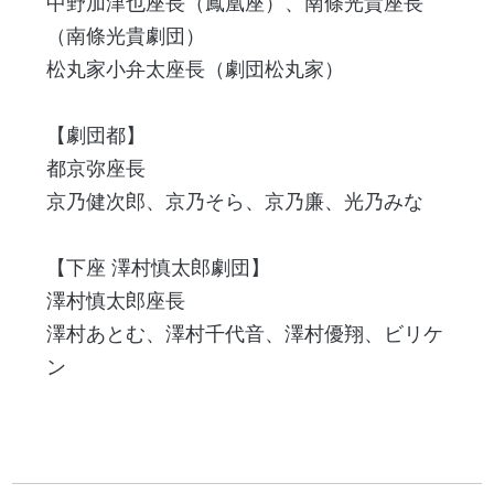
中野加津也座長（鳳凰座）、南條光貴座長
（南條光貴劇団）
松丸家小弁太座長（劇団松丸家）
【劇団都】
都京弥座長
京乃健次郎、京乃そら、京乃廉、光乃みな
【下座 澤村慎太郎劇団】
澤村慎太郎座長
澤村あとむ、澤村千代音、澤村優翔、ビリケ
ン