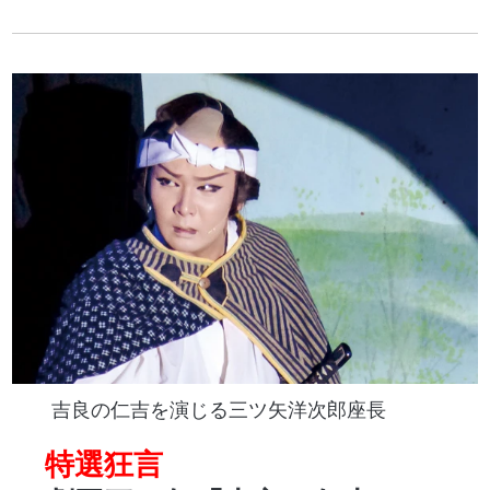
吉良の仁吉を演じる三ツ矢洋次郎座長
特選狂言