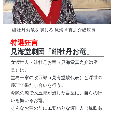
緋牡丹お竜を演じる 見海堂真之介総座長
特選狂言
見海堂劇団「緋牡丹お竜」
女渡世人・緋牡丹お竜（見海堂真之介総座
長）は、
堂島一家の政五郎（見海堂駿代表）と浮世の
義理で果たし合いを行う。
今際の際で政五郎が残した言葉に、自らの行
いを悔いるお竜。
そんなお竜の前に風変わりな渡世人（風吹あ