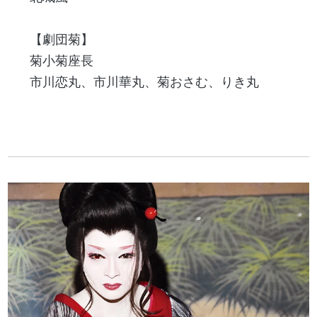
【劇団菊】
菊小菊座長
市川恋丸、市川華丸、菊おさむ、りき丸