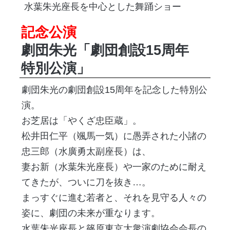
水葉朱光座長を中心とした舞踊ショー
記念公演
劇団朱光「劇団創設15周年
特別公演」
劇団朱光の劇団創設15周年を記念した特別公
演。
お芝居は「やくざ忠臣蔵」。
松井田仁平（颯馬一気）に愚弄された小諸の
忠三郎（水廣勇太副座長）は、
妻お新（水葉朱光座長）や一家のために耐え
てきたが、ついに刀を抜き…。
まっすぐに進む若者と、それを見守る人々の
姿に、劇団の未来が重なります。
水葉朱光座長と篠原東京大衆演劇協会会長の