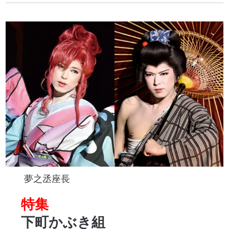
夢之丞座長
特集
下町かぶき組