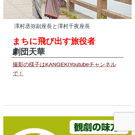
澤村丞弥副座長と澤村千夜座長
まちに飛び出す旅役者
劇団天華
撮影の様子はKANGEKIYoutubeチャンネル
で！