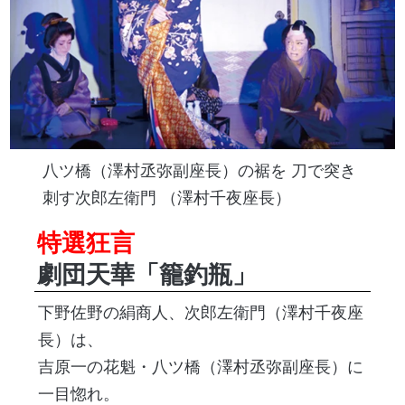
八ツ橋（澤村丞弥副座長）の裾を 刀で突き
刺す次郎左衛門 （澤村千夜座長）
特選狂言
劇団天華「籠釣瓶」
下野佐野の絹商人、次郎左衛門（澤村千夜座
長）は、
吉原一の花魁・八ツ橋（澤村丞弥副座長）に
一目惚れ。