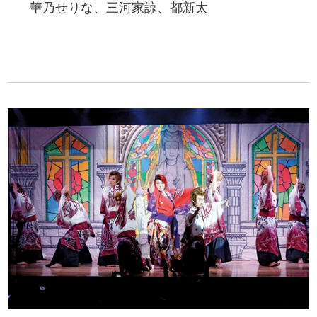
華乃せりな、三河家諒、都新太