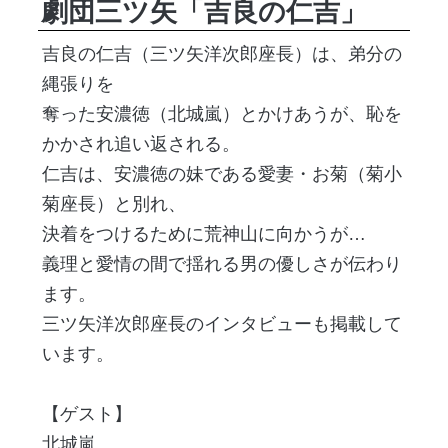
劇団三ツ矢「吉良の仁吉」
吉良の仁吉（三ツ矢洋次郎座長）は、弟分の
縄張りを
奪った安濃徳（北城嵐）とかけあうが、恥を
かかされ追い返される。
仁吉は、安濃徳の妹である愛妻・お菊（菊小
菊座長）と別れ、
決着をつけるために荒神山に向かうが…
義理と愛情の間で揺れる男の優しさが伝わり
ます。
三ツ矢洋次郎座長のインタビューも掲載して
います。
【ゲスト】
北城嵐