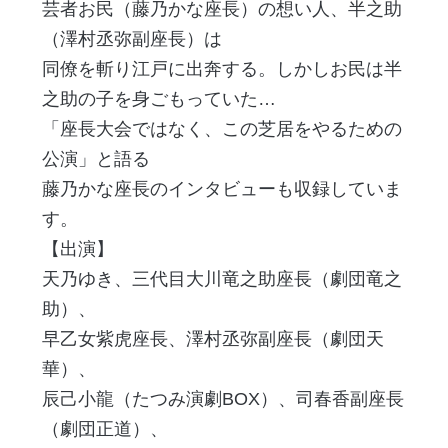
芸者お民（藤乃かな座長）の想い人、半之助
（澤村丞弥副座長）は
同僚を斬り江戸に出奔する。しかしお民は半
之助の子を身ごもっていた…
「座長大会ではなく、この芝居をやるための
公演」と語る
藤乃かな座長のインタビューも収録していま
す。
【出演】
天乃ゆき、三代目大川竜之助座長（劇団竜之
助）、
早乙女紫虎座長、澤村丞弥副座長（劇団天
華）、
辰己小龍（たつみ演劇BOX）、司春香副座長
（劇団正道）、