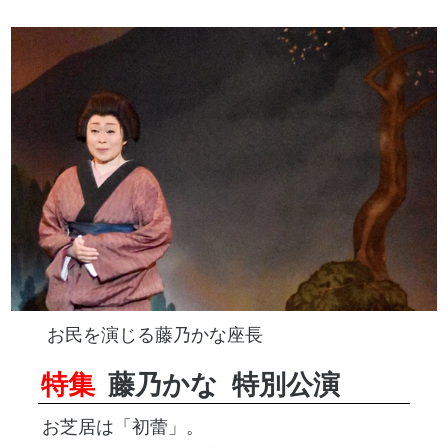
お民を演じる藤乃かな座長
特集
藤乃かな
特別公演
お芝居は「初蕾」。