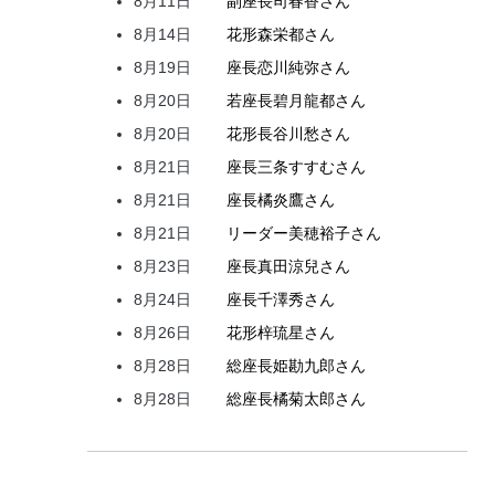
8月11日
副座長
司
春香
さん
8月14日
花形
森
栄都
さん
8月19日
座長
恋川
純弥
さん
8月20日
若座長
碧月
龍都
さん
8月20日
花形
長谷川
愁
さん
8月21日
座長
三条
すすむ
さん
8月21日
座長
橘
炎鷹
さん
8月21日
リーダー
美穂
裕子
さん
8月23日
座長
真田
涼兒
さん
8月24日
座長
千澤
秀
さん
8月26日
花形
梓
琉星
さん
8月28日
総座長
姫
勘九郎
さん
8月28日
総座長
橘
菊太郎
さん