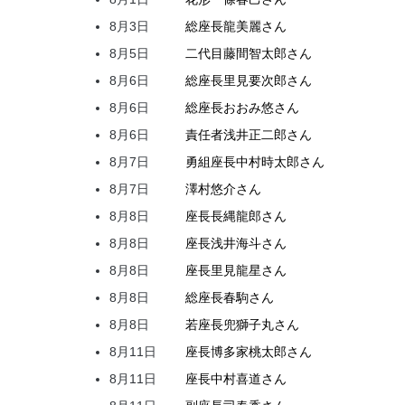
8月3日
総座長
龍
美麗
さん
8月5日
二代目
藤間
智太郎
さん
8月6日
総座長
里見
要次郎
さん
8月6日
総座長
おおみ
悠
さん
8月6日
責任者
浅井
正二郎
さん
8月7日
勇組座長
中村
時太郎
さん
8月7日
澤村
悠介
さん
8月8日
座長
長縄
龍郎
さん
8月8日
座長
浅井
海斗
さん
8月8日
座長
里見
龍星
さん
8月8日
総座長
春駒
さん
8月8日
若座長
兜
獅子丸
さん
8月11日
座長
博多家
桃太郎
さん
8月11日
座長
中村
喜道
さん