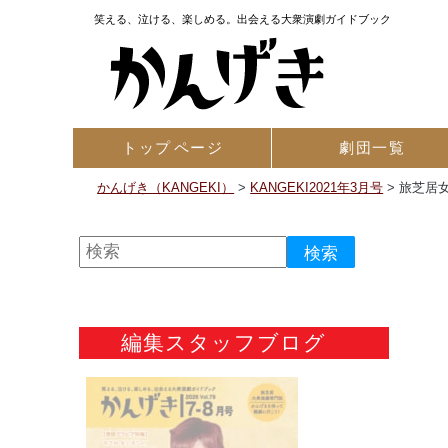
笑える、泣ける、楽しめる。出会える大衆演劇ガイドブック
トップ
ページ
劇団一覧
かんげき（KANGEKI）
>
KANGEKI2021年3月号
>
旅芝居女
編集スタッフブログ