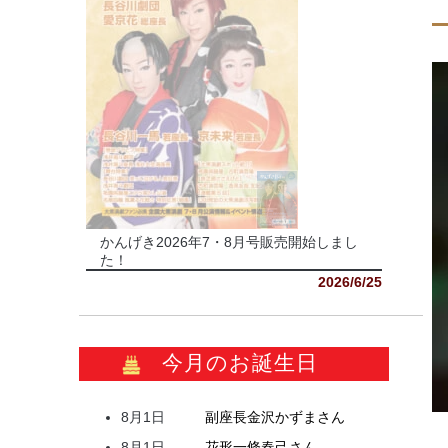
かんげき2026年7・8月号販売開始しまし
た！
2026/6/25
今月のお誕生日
8月1日
副座長
金沢
かずま
さん
8月1日
花形
一條
春己
さん