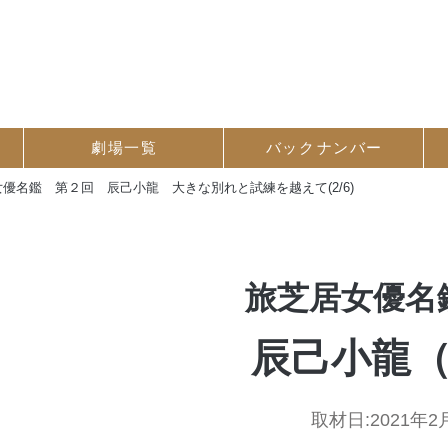
劇場一覧
バック
ナンバー
優名鑑 第２回 辰己小龍 大きな別れと試練を越えて(2/6)
旅芝居女優名
辰己小龍（2
取材日:
2021年2