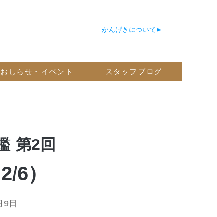
かんげきについて
おしらせ・
イベント
スタッフ
ブログ
鑑
第2回
/6）
月9日