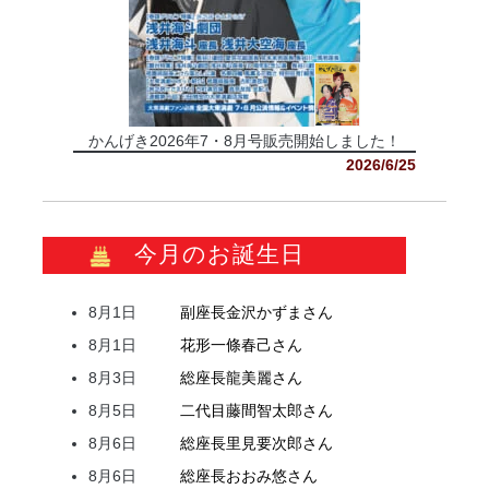
かんげき2026年7・8月号販売開始しました！
2026/6/25
今月のお誕生日
8月1日
副座長
金沢
かずま
さん
8月1日
花形
一條
春己
さん
8月3日
総座長
龍
美麗
さん
8月5日
二代目
藤間
智太郎
さん
8月6日
総座長
里見
要次郎
さん
8月6日
総座長
おおみ
悠
さん