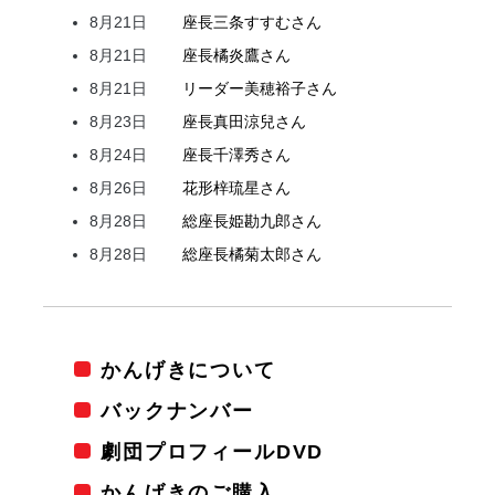
8月21日
座長
三条
すすむ
さん
8月21日
座長
橘
炎鷹
さん
8月21日
リーダー
美穂
裕子
さん
8月23日
座長
真田
涼兒
さん
8月24日
座長
千澤
秀
さん
8月26日
花形
梓
琉星
さん
8月28日
総座長
姫
勘九郎
さん
8月28日
総座長
橘
菊太郎
さん
かんげきについて
バックナンバー
劇団プロフィールDVD
かんげきのご購入