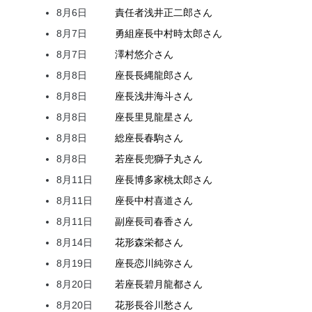
8月6日
責任者
浅井
正二郎
さん
8月7日
勇組座長
中村
時太郎
さん
8月7日
澤村
悠介
さん
8月8日
座長
長縄
龍郎
さん
8月8日
座長
浅井
海斗
さん
8月8日
座長
里見
龍星
さん
8月8日
総座長
春駒
さん
8月8日
若座長
兜
獅子丸
さん
8月11日
座長
博多家
桃太郎
さん
8月11日
座長
中村
喜道
さん
8月11日
副座長
司
春香
さん
8月14日
花形
森
栄都
さん
8月19日
座長
恋川
純弥
さん
8月20日
若座長
碧月
龍都
さん
8月20日
花形
長谷川
愁
さん