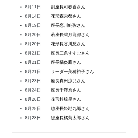
8月11日
副座長
司
春香
さん
8月14日
花形
森
栄都
さん
8月19日
座長
恋川
純弥
さん
8月20日
若座長
碧月
龍都
さん
8月20日
花形
長谷川
愁
さん
8月21日
座長
三条
すすむ
さん
8月21日
座長
橘
炎鷹
さん
8月21日
リーダー
美穂
裕子
さん
8月23日
座長
真田
涼兒
さん
8月24日
座長
千澤
秀
さん
8月26日
花形
梓
琉星
さん
8月28日
総座長
姫
勘九郎
さん
8月28日
総座長
橘
菊太郎
さん