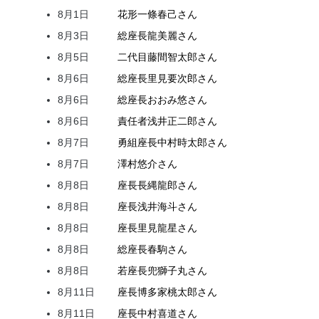
8月1日
花形
一條
春己
さん
8月3日
総座長
龍
美麗
さん
8月5日
二代目
藤間
智太郎
さん
8月6日
総座長
里見
要次郎
さん
8月6日
総座長
おおみ
悠
さん
8月6日
責任者
浅井
正二郎
さん
8月7日
勇組座長
中村
時太郎
さん
8月7日
澤村
悠介
さん
8月8日
座長
長縄
龍郎
さん
8月8日
座長
浅井
海斗
さん
8月8日
座長
里見
龍星
さん
8月8日
総座長
春駒
さん
8月8日
若座長
兜
獅子丸
さん
8月11日
座長
博多家
桃太郎
さん
8月11日
座長
中村
喜道
さん