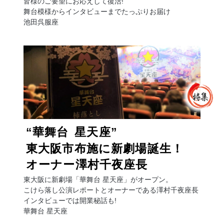
皆様のご要望にお応えして復活!
舞台模様からインタビューまでたっぷりお届け
池田呉服座
“華舞台
星天座”
東大阪市布施に新劇場誕生！
オーナー澤村千夜座長
東大阪に新劇場「華舞台 星天座」がオープン。
こけら落し公演レポートとオーナーである澤村千夜座長
インタビューでは開業秘話も!
華舞台 星天座