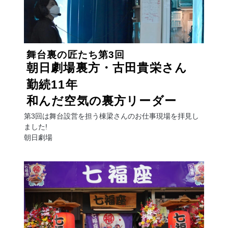
舞台裏の匠たち
第3回
朝日劇場裏方・古田貴栄さん
勤続11年
和んだ空気の裏方リーダー
第3回は舞台設営を担う棟梁さんのお仕事現場を拝見し
ました!
朝日劇場