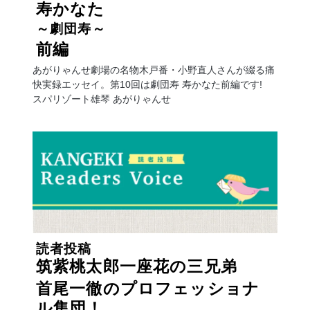
寿かなた
～劇団寿～
前編
あがりゃんせ劇場の名物木戸番・小野直人さんが綴る痛
快実録エッセイ。第10回は劇団寿 寿かなた前編です!
スパリゾート雄琴 あがりゃんせ
読者投稿
筑紫桃太郎一座花の三兄弟
首尾一徹のプロフェッショナ
ル集団！