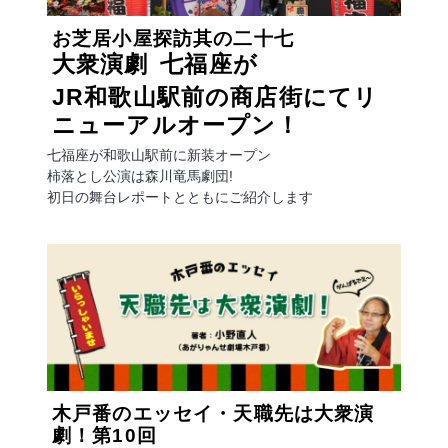
お芝居小屋探訪
其の二十七
大衆演劇
七福座が
JR和歌山駅前の商店街にてリ
ニューアルオープン！
七福座が和歌山駅前に新装オープン
柿落とし公演は森川竜馬劇団!
初日の舞台レポートとともにご紹介します
木戸番のエッセイ・天職先は大衆演
劇！
第10回