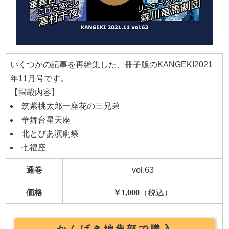
いくつかの記事を再編集した、冊子版のKANGEKI2021
年11月号です。
【掲載内容】
筑紫桃太郎一座
花の三兄弟
華舞台星天座
北とぴあ演劇祭
七福座
通巻
vol.63
価格
1,000
かんげき編集部で購入