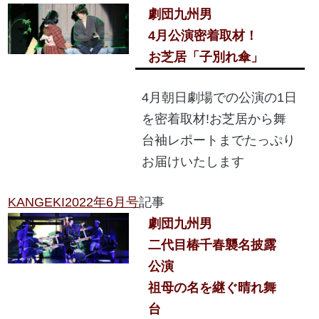
劇団九州男
4月公演密着取材！
お芝居「子別れ傘」
4月朝日劇場での公演の1日
を密着取材!お芝居から舞
台袖レポートまでたっぷり
お届けいたします
KANGEKI2022年6月号
記事
劇団九州男
二代目椿千春襲名披露
公演
祖母の名を継ぐ晴れ舞
台