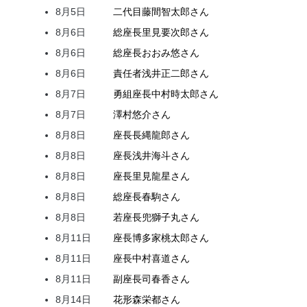
8月5日
二代目
藤間
智太郎
さん
8月6日
総座長
里見
要次郎
さん
8月6日
総座長
おおみ
悠
さん
8月6日
責任者
浅井
正二郎
さん
8月7日
勇組座長
中村
時太郎
さん
8月7日
澤村
悠介
さん
8月8日
座長
長縄
龍郎
さん
8月8日
座長
浅井
海斗
さん
8月8日
座長
里見
龍星
さん
8月8日
総座長
春駒
さん
8月8日
若座長
兜
獅子丸
さん
8月11日
座長
博多家
桃太郎
さん
8月11日
座長
中村
喜道
さん
8月11日
副座長
司
春香
さん
8月14日
花形
森
栄都
さん