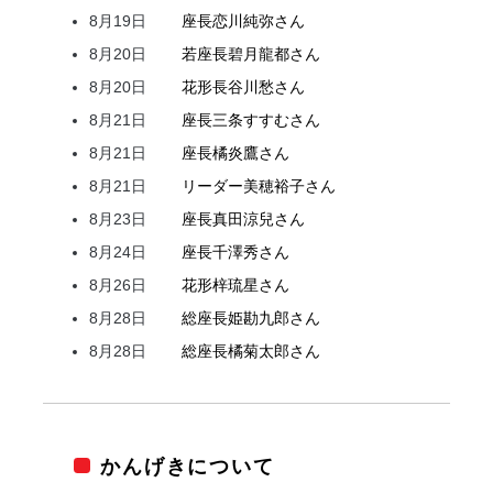
8月19日
座長
恋川
純弥
さん
8月20日
若座長
碧月
龍都
さん
8月20日
花形
長谷川
愁
さん
8月21日
座長
三条
すすむ
さん
8月21日
座長
橘
炎鷹
さん
8月21日
リーダー
美穂
裕子
さん
8月23日
座長
真田
涼兒
さん
8月24日
座長
千澤
秀
さん
8月26日
花形
梓
琉星
さん
8月28日
総座長
姫
勘九郎
さん
8月28日
総座長
橘
菊太郎
さん
かんげきについて