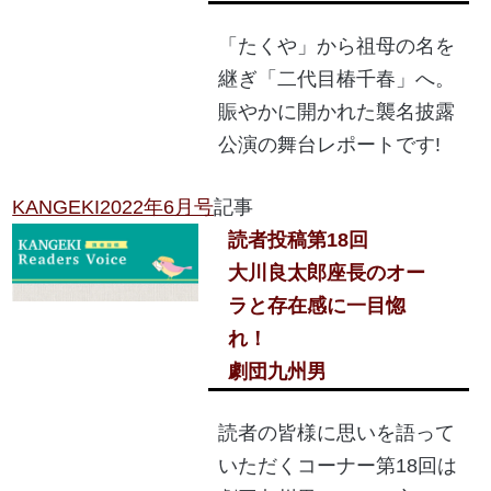
「たくや」から祖母の名を
継ぎ「二代目椿千春」へ。
賑やかに開かれた襲名披露
公演の舞台レポートです!
KANGEKI2022年6月号
記事
読者投稿
第18回
大川良太郎座長のオー
ラと存在感に一目惚
れ！
劇団九州男
読者の皆様に思いを語って
いただくコーナー第18回は