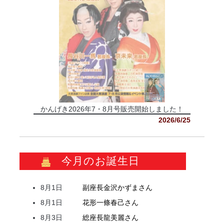
かんげき2026年7・8月号販売開始しました！
2026/6/25
今月のお誕生日
8月1日
副座長
金沢
かずま
さん
8月1日
花形
一條
春己
さん
8月3日
総座長
龍
美麗
さん