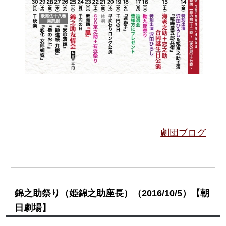
劇団ブログ
錦之助祭り（姫錦之助座長）
（2016/10/5）
【朝
日劇場】