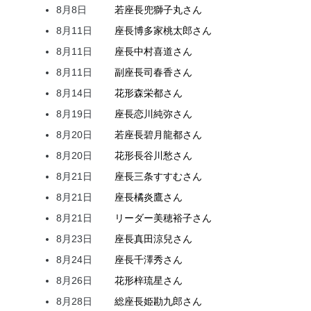
8月8日
若座長
兜
獅子丸
さん
8月11日
座長
博多家
桃太郎
さん
8月11日
座長
中村
喜道
さん
8月11日
副座長
司
春香
さん
8月14日
花形
森
栄都
さん
8月19日
座長
恋川
純弥
さん
8月20日
若座長
碧月
龍都
さん
8月20日
花形
長谷川
愁
さん
8月21日
座長
三条
すすむ
さん
8月21日
座長
橘
炎鷹
さん
8月21日
リーダー
美穂
裕子
さん
8月23日
座長
真田
涼兒
さん
8月24日
座長
千澤
秀
さん
8月26日
花形
梓
琉星
さん
8月28日
総座長
姫
勘九郎
さん