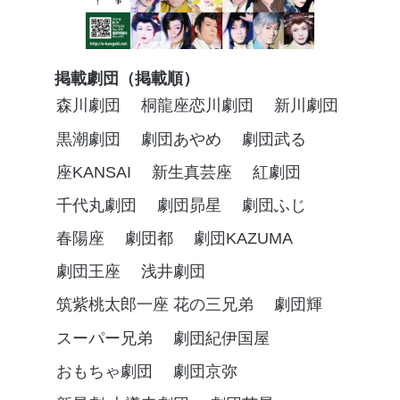
掲載劇団（掲載順）
森川劇団
桐龍座恋川劇団
新川劇団
黒潮劇団
劇団あやめ
劇団武る
座KANSAI
新生真芸座
紅劇団
千代丸劇団
劇団昴星
劇団ふじ
春陽座
劇団都
劇団KAZUMA
劇団王座
浅井劇団
筑紫桃太郎一座 花の三兄弟
劇団輝
スーパー兄弟
劇団紀伊国屋
おもちゃ劇団
劇団京弥