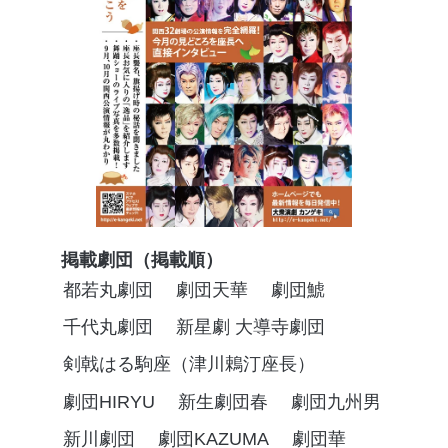
掲載劇団（掲載順）
都若丸劇団
劇団天華
劇団鯱
千代丸劇団
新星劇 大導寺劇団
剣戟はる駒座（津川鵣汀座長）
劇団HIRYU
新生劇団春
劇団九州男
新川劇団
劇団KAZUMA
劇団華