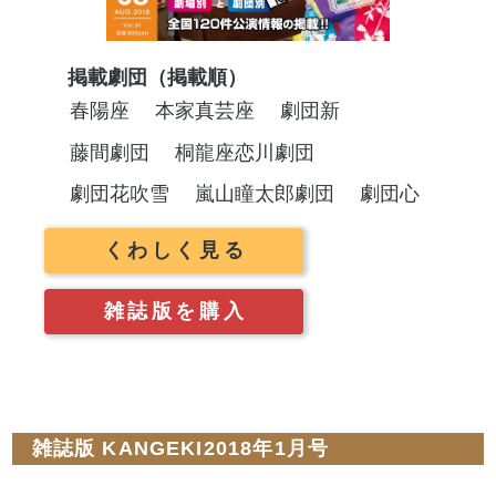
掲載劇団（掲載順）
春陽座
本家真芸座
劇団新
藤間劇団
桐龍座恋川劇団
劇団花吹雪
嵐山瞳太郎劇団
劇団心
くわしく見る
雑誌版を購入
雑誌版 KANGEKI2018年1月号