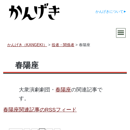
かんげきについて
かんげき（KANGEKI）
>
役者・関係者
>
春陽座
春陽座
大衆演劇劇団・
春陽座
の関連記事で
す。
春陽座関連記事のRSSフィード