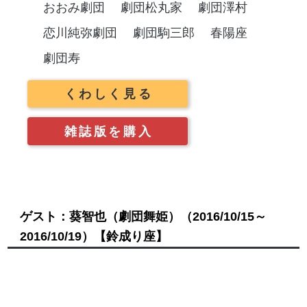
おおみ劇団
劇団松丸家
劇団澤村
恋川純弥劇団
劇団駒三郎
春陽座
劇団寿
くわしく見る
雑誌版を購入
ゲスト：葵智也（劇団舞姫）
（2016/10/15～
2016/10/19）
【鈴成り座】