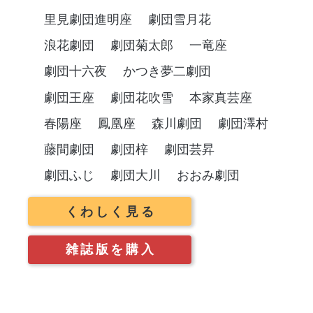
里見劇団進明座
劇団雪月花
浪花劇団
劇団菊太郎
一竜座
劇団十六夜
かつき夢二劇団
劇団王座
劇団花吹雪
本家真芸座
春陽座
鳳凰座
森川劇団
劇団澤村
藤間劇団
劇団梓
劇団芸昇
劇団ふじ
劇団大川
おおみ劇団
くわしく見る
雑誌版を購入