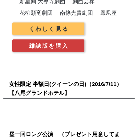
新星劇 大導寺劇団
劇団芸昇
花柳願竜劇団
南條光貴劇団
鳳凰座
くわしく見る
雑誌版を購入
女性限定 半額日(クイーンの日)
（2016/7/11）
【八尾グランドホテル】
昼一回ロング公演 （プレゼント用意してま