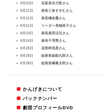
8月20日
花形
長谷川
愁
さん
8月21日
座長
三条
すすむ
さん
8月21日
座長
橘
炎鷹
さん
8月21日
リーダー
美穂
裕子
さん
8月23日
座長
真田
涼兒
さん
8月24日
座長
千澤
秀
さん
8月26日
花形
梓
琉星
さん
8月28日
総座長
姫
勘九郎
さん
8月28日
総座長
橘
菊太郎
さん
かんげきについて
バックナンバー
劇団プロフィールDVD