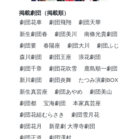
掲載劇団（掲載順）
劇団花車
劇団飛翔
劇団天華
新生劇団春
劇団美川
南條光貴劇団
劇団要
春陽座
劇団大川
劇団ふじ
森川劇団
劇団王座
浪花劇団
劇団千章
劇団花吹雪
鹿島順一劇団
新川劇団
劇団炎舞
たつみ演劇BOX
新生真芸座
劇団あやめ
劇団美山
劇団都
宝海劇団
本家真芸座
劇団花組むらさき
劇団雪月花
劇団花月
新星劇 大導寺劇団
劇団正道
劇団澤村