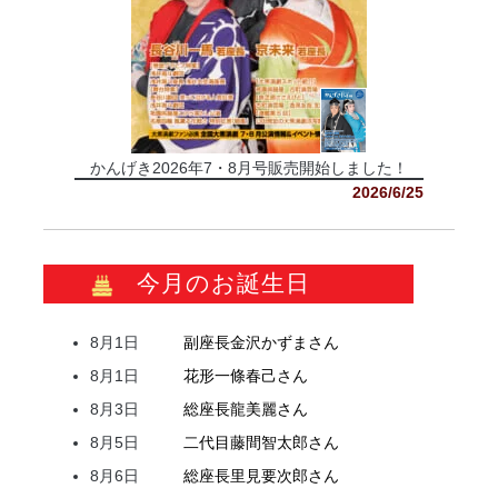
かんげき2026年7・8月号販売開始しました！
2026/6/25
今月のお誕生日
8月1日
副座長
金沢
かずま
さん
8月1日
花形
一條
春己
さん
8月3日
総座長
龍
美麗
さん
8月5日
二代目
藤間
智太郎
さん
8月6日
総座長
里見
要次郎
さん