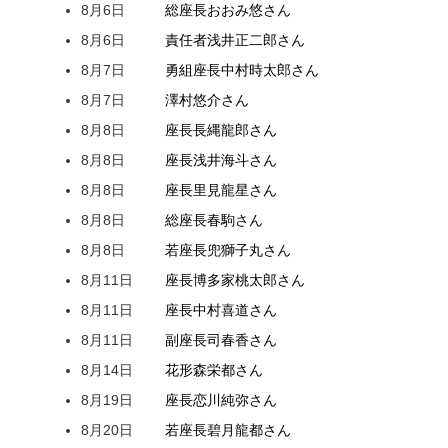
8月6日
総座長
おおみ
悠
さん
8月6日
責任者
浅井
正二郎
さん
8月7日
勇組座長
中村
時太郎
さん
8月7日
澤村
悠介
さん
8月8日
座長
長縄
龍郎
さん
8月8日
座長
浅井
海斗
さん
8月8日
座長
里見
龍星
さん
8月8日
総座長
春駒
さん
8月8日
若座長
兜
獅子丸
さん
8月11日
座長
博多家
桃太郎
さん
8月11日
座長
中村
喜道
さん
8月11日
副座長
司
春香
さん
8月14日
花形
森
栄都
さん
8月19日
座長
恋川
純弥
さん
8月20日
若座長
碧月
龍都
さん