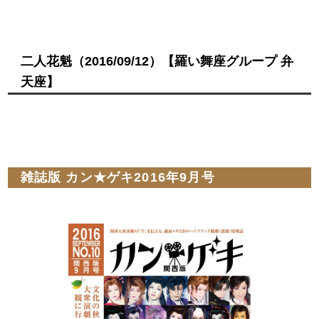
二人花魁
（2016/09/12）
【羅い舞座グループ 弁
天座】
雑誌版 カン★ゲキ2016年9月号