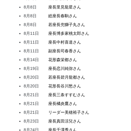
8月8日
座長
里見
龍星
さん
8月8日
総座長
春駒
さん
8月8日
若座長
兜
獅子丸
さん
8月11日
座長
博多家
桃太郎
さん
8月11日
座長
中村
喜道
さん
8月11日
副座長
司
春香
さん
8月14日
花形
森
栄都
さん
8月19日
座長
恋川
純弥
さん
8月20日
若座長
碧月
龍都
さん
8月20日
花形
長谷川
愁
さん
8月21日
座長
三条
すすむ
さん
8月21日
座長
橘
炎鷹
さん
8月21日
リーダー
美穂
裕子
さん
8月23日
座長
真田
涼兒
さん
8月24日
座長
千澤
秀
さん