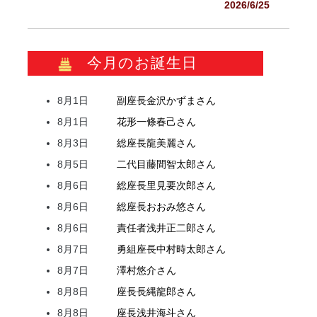
2026/6/25
今月のお誕生日
8月1日
副座長
金沢
かずま
さん
8月1日
花形
一條
春己
さん
8月3日
総座長
龍
美麗
さん
8月5日
二代目
藤間
智太郎
さん
8月6日
総座長
里見
要次郎
さん
8月6日
総座長
おおみ
悠
さん
8月6日
責任者
浅井
正二郎
さん
8月7日
勇組座長
中村
時太郎
さん
8月7日
澤村
悠介
さん
8月8日
座長
長縄
龍郎
さん
8月8日
座長
浅井
海斗
さん