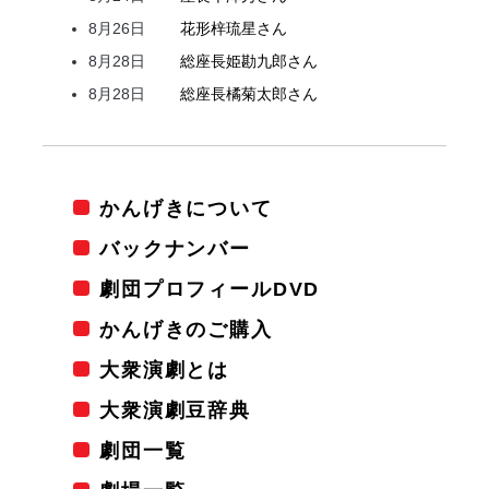
8月26日
花形
梓
琉星
さん
8月28日
総座長
姫
勘九郎
さん
8月28日
総座長
橘
菊太郎
さん
かんげきについて
バックナンバー
劇団プロフィールDVD
かんげきのご購入
大衆演劇とは
大衆演劇豆辞典
劇団一覧