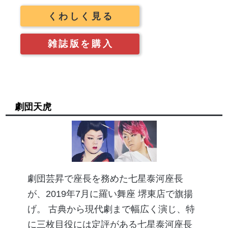
くわしく見る
雑誌版を購入
劇団天虎
劇団芸昇で座長を務めた七星泰河座長
が、2019年7月に羅い舞座 堺東店で旗揚
げ。 古典から現代劇まで幅広く演じ、特
に三枚目役には定評がある七星泰河座長