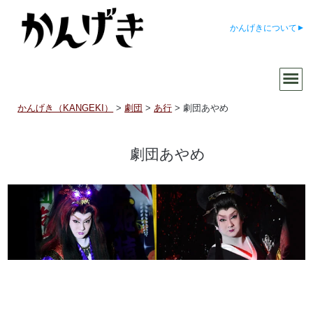
かんげきについて
かんげき（KANGEKI）
>
劇団
>
あ行
>
劇団あやめ
劇団あやめ