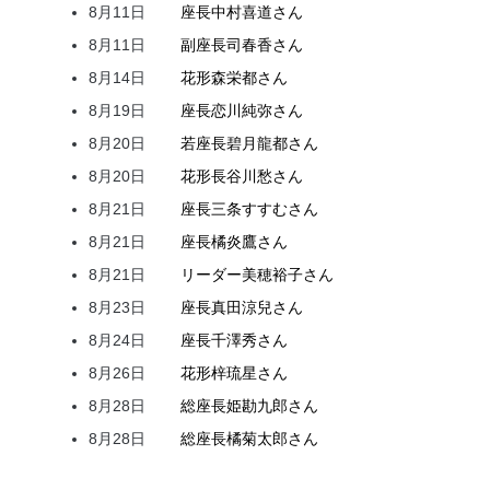
8月11日
座長
中村
喜道
さん
8月11日
副座長
司
春香
さん
8月14日
花形
森
栄都
さん
8月19日
座長
恋川
純弥
さん
8月20日
若座長
碧月
龍都
さん
8月20日
花形
長谷川
愁
さん
8月21日
座長
三条
すすむ
さん
8月21日
座長
橘
炎鷹
さん
8月21日
リーダー
美穂
裕子
さん
8月23日
座長
真田
涼兒
さん
8月24日
座長
千澤
秀
さん
8月26日
花形
梓
琉星
さん
8月28日
総座長
姫
勘九郎
さん
8月28日
総座長
橘
菊太郎
さん