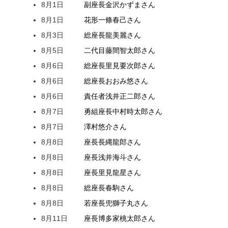
8月1日
副座長
金沢
かずま
さん
8月1日
花形
一條
春己
さん
8月3日
総座長
龍
美麗
さん
8月5日
二代目
藤間
智太郎
さん
8月6日
総座長
里見
要次郎
さん
8月6日
総座長
おおみ
悠
さん
8月6日
責任者
浅井
正二郎
さん
8月7日
勇組座長
中村
時太郎
さん
8月7日
澤村
悠介
さん
8月8日
座長
長縄
龍郎
さん
8月8日
座長
浅井
海斗
さん
8月8日
座長
里見
龍星
さん
8月8日
総座長
春駒
さん
8月8日
若座長
兜
獅子丸
さん
8月11日
座長
博多家
桃太郎
さん