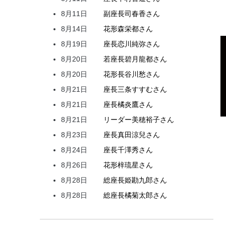
8月11日
副座長
司
春香
さん
8月14日
花形
森
栄都
さん
8月19日
座長
恋川
純弥
さん
8月20日
若座長
碧月
龍都
さん
8月20日
花形
長谷川
愁
さん
8月21日
座長
三条
すすむ
さん
8月21日
座長
橘
炎鷹
さん
8月21日
リーダー
美穂
裕子
さん
8月23日
座長
真田
涼兒
さん
8月24日
座長
千澤
秀
さん
8月26日
花形
梓
琉星
さん
8月28日
総座長
姫
勘九郎
さん
8月28日
総座長
橘
菊太郎
さん