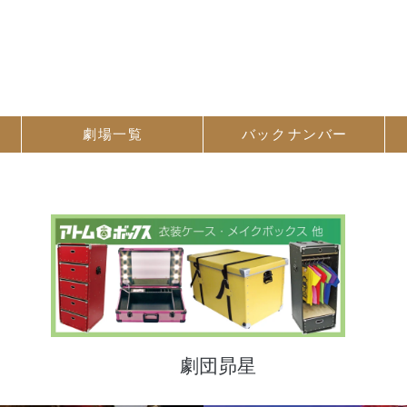
劇場一覧
バック
ナンバー
劇団昴星