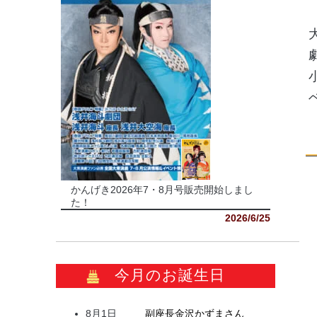
かんげき2026年7・8月号販売開始しまし
た！
2026/6/25
今月のお誕生日
8月1日
副座長
金沢
かずま
さん