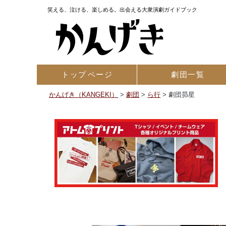
笑える、泣ける、楽しめる。出会える大衆演劇ガイドブック
トップ
ページ
劇団一覧
かんげき（KANGEKI）
>
劇団
>
ら行
>
劇団昴星