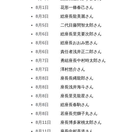
8月1日
花形
一條
春己
さん
8月3日
総座長
龍
美麗
さん
8月5日
二代目
藤間
智太郎
さん
8月6日
総座長
里見
要次郎
さん
8月6日
総座長
おおみ
悠
さん
8月6日
責任者
浅井
正二郎
さん
8月7日
勇組座長
中村
時太郎
さん
8月7日
澤村
悠介
さん
8月8日
座長
長縄
龍郎
さん
8月8日
座長
浅井
海斗
さん
8月8日
座長
里見
龍星
さん
8月8日
総座長
春駒
さん
8月8日
若座長
兜
獅子丸
さん
8月11日
座長
博多家
桃太郎
さん
8月11日
座長
中村
喜道
さん