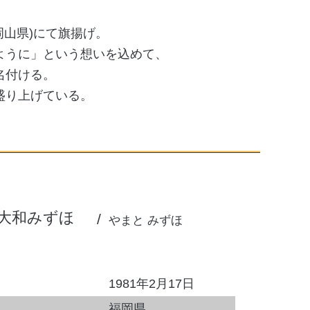
(岡山県)にて旗揚げ。
ように」という想いを込めて、
名付ける。
盛り上げている。
大和みずほ
やまと みずほ
1981年2月17日
福岡県