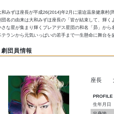
大和みずほ座長が平成26(2014)年2月に湯迫温泉健康村
劇団名の由来は大和みずほ座長の「皆が結束して、輝く
小さな星が集まり輝くプレアデス星団の和名「昴」から
ベテランから元気いっぱいの若手まで一生懸命に舞台を
劇団員情報
座長
PROFILE
生年月日
出身地