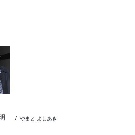
明
やまと よしあき