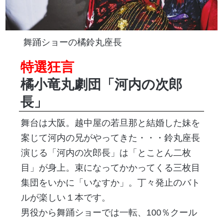
舞踊ショーの橘鈴丸座長
特選狂言
橘小竜丸劇団「河内の次郎
長」
舞台は大阪。越中屋の若旦那と結婚した妹を
案じて河内の兄がやってきた・・・鈴丸座長
演じる「河内の次郎長」は「とことん二枚
目」が身上。束になってかかってくる三枚目
集団をいかに「いなすか」。丁々発止のバト
ルが楽しい１本です。
男役から舞踊ショーでは一転、100％クール