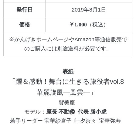
発行日
2019年8月1日
価格
1,000
※かんげきホームページやAmazon等通信販売で
のご購入には別途送料が必要です。
躍＆感動！舞台に生きる旅役者vol.8
華麗旋風―風雲―
賀美座
座長 不動倭
代表 勝小虎
若手リーダー 宝華紗宮子
叶夕茶々
宝華弥寿