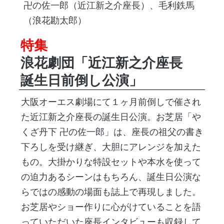
卍の佐一郎（近江新之介座長）、毛利鉄馬
（浪花勘太郎）
特集
浪花劇団「近江新之介座長
誕生日前倒し公演」
大阪オーエス劇場にて１ヶ月前倒しで催され
た近江新之介座長の誕生日公演。お芝居「や
くざ丹下 卍の佐一郎」は、座長の祖父の書き
下ろしを受け継ぎ、大胆にアレンジを加えた
もの。大掛かりな特設セットや本水を使って
の迫力あるシーンはもちろん、誕生日公演な
らではの感動の場面も誌上で再現しました。
お芝居やショー作りに心がけていることを語
っていただいた座長インタビューも収録して