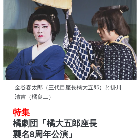
金谷春太郎（三代目座長橘大五郎）と掛川
清吉（橘良二）
特集
橘劇団「橘大五郎座長
襲名8周年公演」