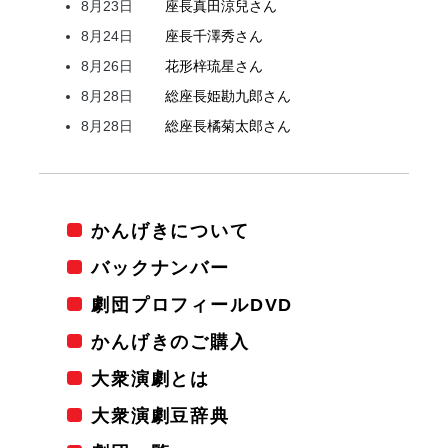
8月23日
座長
真田
涼兒
さん
8月24日
座長
千澤
秀
さん
8月26日
花形
梓
琉星
さん
8月28日
総座長
姫
勘九郎
さん
8月28日
総座長
橘
菊太郎
さん
かんげきについて
バックナンバー
劇団プロフィールDVD
かんげきのご購入
大衆演劇とは
大衆演劇豆辞典