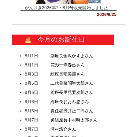
かんげき2026年7・8月号販売開始しました！
2026/6/25
今月のお誕生日
8月1日
副座長
金沢
かずま
さん
8月1日
花形
一條
春己
さん
8月3日
総座長
龍
美麗
さん
8月5日
二代目
藤間
智太郎
さん
8月6日
総座長
里見
要次郎
さん
8月6日
総座長
おおみ
悠
さん
8月6日
責任者
浅井
正二郎
さん
8月7日
勇組座長
中村
時太郎
さん
8月7日
澤村
悠介
さん