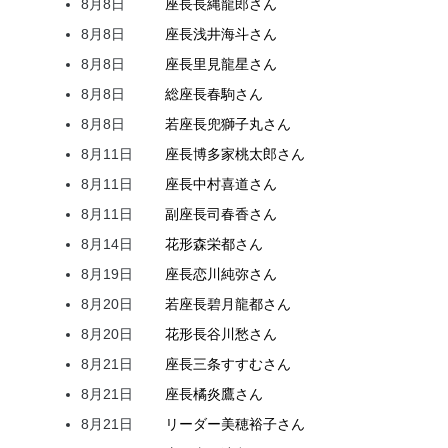
8月8日
座長
長縄
龍郎
さん
8月8日
座長
浅井
海斗
さん
8月8日
座長
里見
龍星
さん
8月8日
総座長
春駒
さん
8月8日
若座長
兜
獅子丸
さん
8月11日
座長
博多家
桃太郎
さん
8月11日
座長
中村
喜道
さん
8月11日
副座長
司
春香
さん
8月14日
花形
森
栄都
さん
8月19日
座長
恋川
純弥
さん
8月20日
若座長
碧月
龍都
さん
8月20日
花形
長谷川
愁
さん
8月21日
座長
三条
すすむ
さん
8月21日
座長
橘
炎鷹
さん
8月21日
リーダー
美穂
裕子
さん