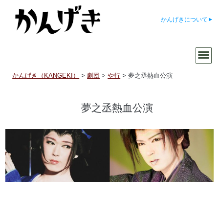
かんげきについて
かんげき（KANGEKI）
>
劇団
>
や行
>
夢之丞熱血公演
夢之丞熱血公演