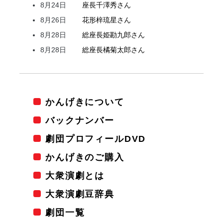
8月24日
座長
千澤
秀
さん
8月26日
花形
梓
琉星
さん
8月28日
総座長
姫
勘九郎
さん
8月28日
総座長
橘
菊太郎
さん
かんげきについて
バックナンバー
劇団プロフィールDVD
かんげきのご購入
大衆演劇とは
大衆演劇豆辞典
劇団一覧