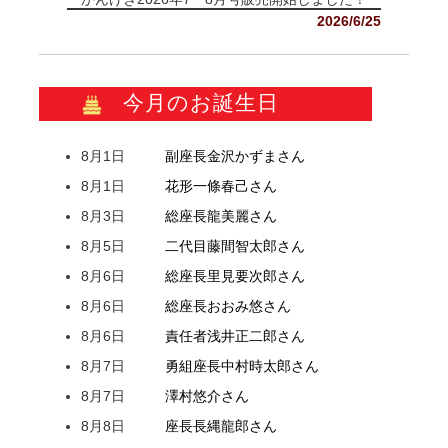
2026/6/25
今月のお誕生日
8月1日
副座長
金沢
かずま
さん
8月1日
花形
一條
春己
さん
8月3日
総座長
龍
美麗
さん
8月5日
二代目
藤間
智太郎
さん
8月6日
総座長
里見
要次郎
さん
8月6日
総座長
おおみ
悠
さん
8月6日
責任者
浅井
正二郎
さん
8月7日
勇組座長
中村
時太郎
さん
8月7日
澤村
悠介
さん
8月8日
座長
長縄
龍郎
さん