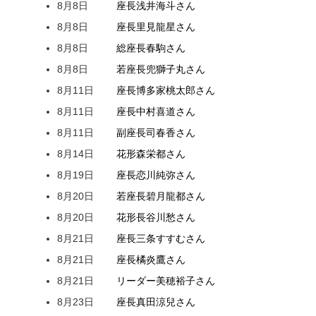
8月8日
座長
浅井
海斗
さん
8月8日
座長
里見
龍星
さん
8月8日
総座長
春駒
さん
8月8日
若座長
兜
獅子丸
さん
8月11日
座長
博多家
桃太郎
さん
8月11日
座長
中村
喜道
さん
8月11日
副座長
司
春香
さん
8月14日
花形
森
栄都
さん
8月19日
座長
恋川
純弥
さん
8月20日
若座長
碧月
龍都
さん
8月20日
花形
長谷川
愁
さん
8月21日
座長
三条
すすむ
さん
8月21日
座長
橘
炎鷹
さん
8月21日
リーダー
美穂
裕子
さん
8月23日
座長
真田
涼兒
さん