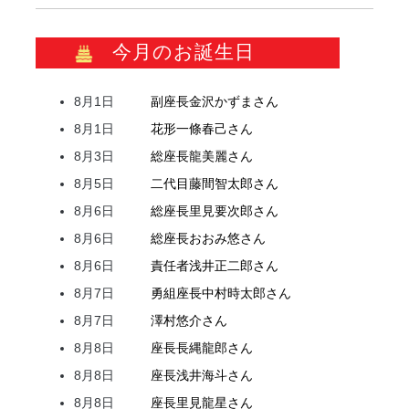
今月のお誕生日
8月1日
副座長
金沢
かずま
さん
8月1日
花形
一條
春己
さん
8月3日
総座長
龍
美麗
さん
8月5日
二代目
藤間
智太郎
さん
8月6日
総座長
里見
要次郎
さん
8月6日
総座長
おおみ
悠
さん
8月6日
責任者
浅井
正二郎
さん
8月7日
勇組座長
中村
時太郎
さん
8月7日
澤村
悠介
さん
8月8日
座長
長縄
龍郎
さん
8月8日
座長
浅井
海斗
さん
8月8日
座長
里見
龍星
さん