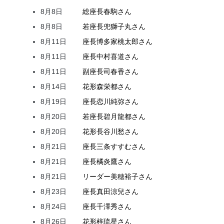
8月8日
総座長
春駒
さん
8月8日
若座長
兜
獅子丸
さん
8月11日
座長
博多家
桃太郎
さん
8月11日
座長
中村
喜道
さん
8月11日
副座長
司
春香
さん
8月14日
花形
森
栄都
さん
8月19日
座長
恋川
純弥
さん
8月20日
若座長
碧月
龍都
さん
8月20日
花形
長谷川
愁
さん
8月21日
座長
三条
すすむ
さん
8月21日
座長
橘
炎鷹
さん
8月21日
リーダー
美穂
裕子
さん
8月23日
座長
真田
涼兒
さん
8月24日
座長
千澤
秀
さん
8月26日
花形
梓
琉星
さん