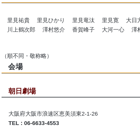
里見祐貴
里見ひかり
里見竜汰
里見寛
大日
川上鶴次郎
澤村悠介
香賀峰子
大河一心
澤
（順不同・敬称略）
会場
朝日劇場
大阪府大阪市浪速区恵美須東2-1-26
TEL : 06-6633-4553