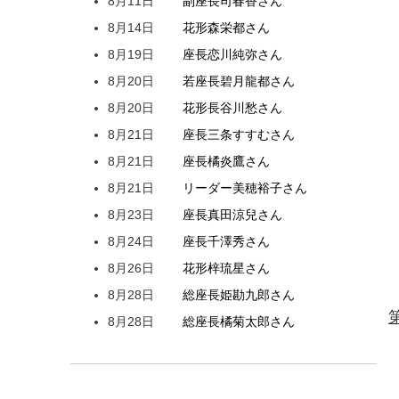
8月11日
副座長
司
春香
さん
8月14日
花形
森
栄都
さん
8月19日
座長
恋川
純弥
さん
8月20日
若座長
碧月
龍都
さん
8月20日
花形
長谷川
愁
さん
8月21日
座長
三条
すすむ
さん
8月21日
座長
橘
炎鷹
さん
8月21日
リーダー
美穂
裕子
さん
8月23日
座長
真田
涼兒
さん
8月24日
座長
千澤
秀
さん
8月26日
花形
梓
琉星
さん
8月28日
総座長
姫
勘九郎
さん
8月28日
総座長
橘
菊太郎
さん