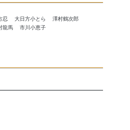
方忍
大日方小とら
澤村鶴次郎
村龍馬
市川小恵子