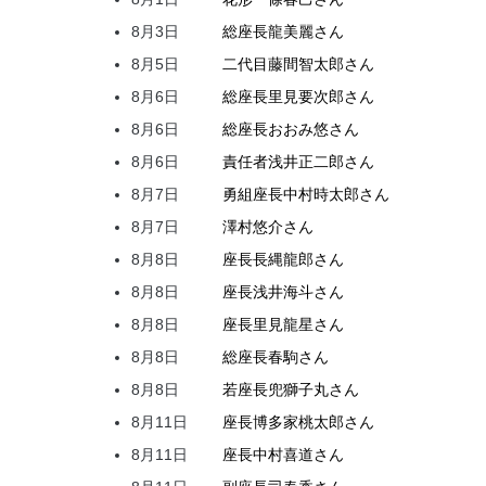
8月3日
総座長
龍
美麗
さん
8月5日
二代目
藤間
智太郎
さん
8月6日
総座長
里見
要次郎
さん
8月6日
総座長
おおみ
悠
さん
8月6日
責任者
浅井
正二郎
さん
8月7日
勇組座長
中村
時太郎
さん
8月7日
澤村
悠介
さん
8月8日
座長
長縄
龍郎
さん
8月8日
座長
浅井
海斗
さん
8月8日
座長
里見
龍星
さん
8月8日
総座長
春駒
さん
8月8日
若座長
兜
獅子丸
さん
8月11日
座長
博多家
桃太郎
さん
8月11日
座長
中村
喜道
さん