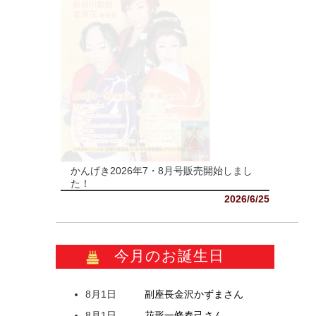
かんげき2026年7・8月号販売開始しまし
た！
2026/6/25
今月のお誕生日
8月1日
副座長
金沢
かずま
さん
8月1日
花形
一條
春己
さん