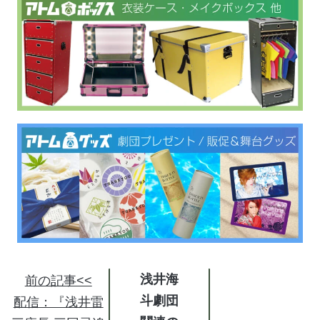
浅井海
前の記事<<
斗劇団
配信：『浅井雷