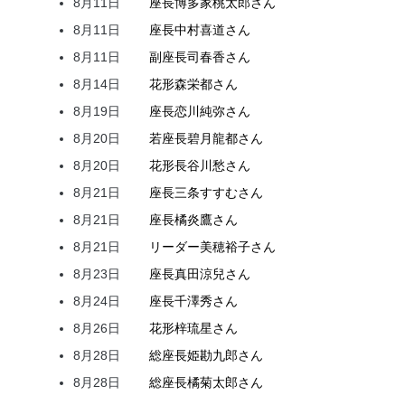
8月11日
座長
博多家
桃太郎
さん
8月11日
座長
中村
喜道
さん
8月11日
副座長
司
春香
さん
8月14日
花形
森
栄都
さん
8月19日
座長
恋川
純弥
さん
8月20日
若座長
碧月
龍都
さん
8月20日
花形
長谷川
愁
さん
8月21日
座長
三条
すすむ
さん
8月21日
座長
橘
炎鷹
さん
8月21日
リーダー
美穂
裕子
さん
8月23日
座長
真田
涼兒
さん
8月24日
座長
千澤
秀
さん
8月26日
花形
梓
琉星
さん
8月28日
総座長
姫
勘九郎
さん
8月28日
総座長
橘
菊太郎
さん