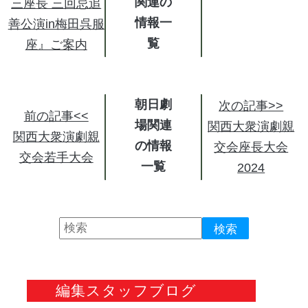
関連の
三座長 三回忌追
情報
善公演in梅田呉服
座』ご案内
朝日劇
次の記事>>
前の記事<<
場関連
関西大衆演劇親
関西大衆演劇親
の情報
交会座長大会
交会若手大会
2024
編集スタッフブログ