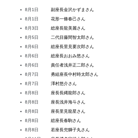
8月1日
副座長
金沢
かずま
さん
8月1日
花形
一條
春己
さん
8月3日
総座長
龍
美麗
さん
8月5日
二代目
藤間
智太郎
さん
8月6日
総座長
里見
要次郎
さん
8月6日
総座長
おおみ
悠
さん
8月6日
責任者
浅井
正二郎
さん
8月7日
勇組座長
中村
時太郎
さん
8月7日
澤村
悠介
さん
8月8日
座長
長縄
龍郎
さん
8月8日
座長
浅井
海斗
さん
8月8日
座長
里見
龍星
さん
8月8日
総座長
春駒
さん
8月8日
若座長
兜
獅子丸
さん