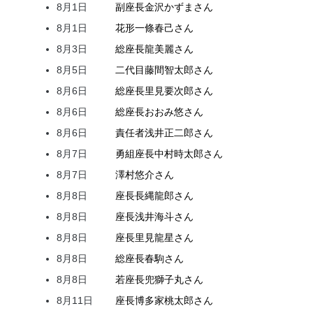
8月1日
副座長
金沢
かずま
さん
8月1日
花形
一條
春己
さん
8月3日
総座長
龍
美麗
さん
8月5日
二代目
藤間
智太郎
さん
8月6日
総座長
里見
要次郎
さん
8月6日
総座長
おおみ
悠
さん
8月6日
責任者
浅井
正二郎
さん
8月7日
勇組座長
中村
時太郎
さん
8月7日
澤村
悠介
さん
8月8日
座長
長縄
龍郎
さん
8月8日
座長
浅井
海斗
さん
8月8日
座長
里見
龍星
さん
8月8日
総座長
春駒
さん
8月8日
若座長
兜
獅子丸
さん
8月11日
座長
博多家
桃太郎
さん