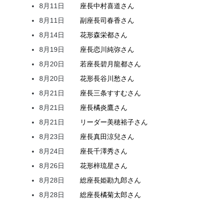
8月11日
座長
中村
喜道
さん
8月11日
副座長
司
春香
さん
8月14日
花形
森
栄都
さん
8月19日
座長
恋川
純弥
さん
8月20日
若座長
碧月
龍都
さん
8月20日
花形
長谷川
愁
さん
8月21日
座長
三条
すすむ
さん
8月21日
座長
橘
炎鷹
さん
8月21日
リーダー
美穂
裕子
さん
8月23日
座長
真田
涼兒
さん
8月24日
座長
千澤
秀
さん
8月26日
花形
梓
琉星
さん
8月28日
総座長
姫
勘九郎
さん
8月28日
総座長
橘
菊太郎
さん