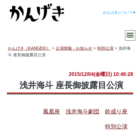
かんげきについて
かんげき（KANGEKI）
>
公演情報・お知らせ
>
特別公演
>
浅井海
斗 座長御披露目公演
2015/12/04(金曜日) 10:46:28
浅井海斗 座長御披露目公演
鳳凰座
浅井海斗劇団
鈴成り座
特別公演