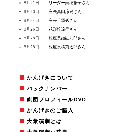
8月21日
リーダー
美穂
裕子
さん
8月23日
座長
真田
涼兒
さん
8月24日
座長
千澤
秀
さん
8月26日
花形
梓
琉星
さん
8月28日
総座長
姫
勘九郎
さん
8月28日
総座長
橘
菊太郎
さん
かんげきについて
バックナンバー
劇団プロフィールDVD
かんげきのご購入
大衆演劇とは