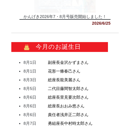
かんげき2026年7・8月号販売開始しました！
2026/6/25
今月のお誕生日
8月1日
副座長
金沢
かずま
さん
8月1日
花形
一條
春己
さん
8月3日
総座長
龍
美麗
さん
8月5日
二代目
藤間
智太郎
さん
8月6日
総座長
里見
要次郎
さん
8月6日
総座長
おおみ
悠
さん
8月6日
責任者
浅井
正二郎
さん
8月7日
勇組座長
中村
時太郎
さん