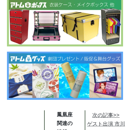
鳳凰座
次の記事>>
関連の
ゲスト出演 市川