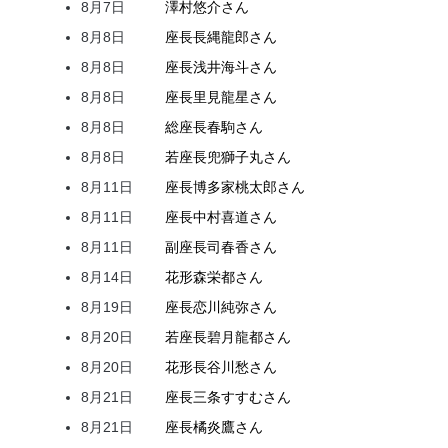
8月7日
澤村
悠介
さん
8月8日
座長
長縄
龍郎
さん
8月8日
座長
浅井
海斗
さん
8月8日
座長
里見
龍星
さん
8月8日
総座長
春駒
さん
8月8日
若座長
兜
獅子丸
さん
8月11日
座長
博多家
桃太郎
さん
8月11日
座長
中村
喜道
さん
8月11日
副座長
司
春香
さん
8月14日
花形
森
栄都
さん
8月19日
座長
恋川
純弥
さん
8月20日
若座長
碧月
龍都
さん
8月20日
花形
長谷川
愁
さん
8月21日
座長
三条
すすむ
さん
8月21日
座長
橘
炎鷹
さん