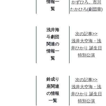
情報
かずひろ、市川
たかひろ(劇団華)
浅井海
次の記事>>
斗劇団
浅井大空海・浅
関連の
井ひかり 誕生日
情報
特別公演
鈴成り
次の記事>>
座関連
浅井大空海・浅
の情報
井ひかり 誕生日
特別公演