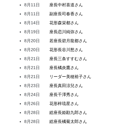
8月11日
座長
中村
喜道
さん
8月11日
副座長
司
春香
さん
8月14日
花形
森
栄都
さん
8月19日
座長
恋川
純弥
さん
8月20日
若座長
碧月
龍都
さん
8月20日
花形
長谷川
愁
さん
8月21日
座長
三条
すすむ
さん
8月21日
座長
橘
炎鷹
さん
8月21日
リーダー
美穂
裕子
さん
8月23日
座長
真田
涼兒
さん
8月24日
座長
千澤
秀
さん
8月26日
花形
梓
琉星
さん
8月28日
総座長
姫
勘九郎
さん
8月28日
総座長
橘
菊太郎
さん