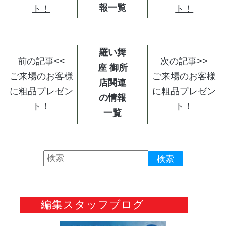
報
ト！
ト！
羅い舞
前の記事<<
次の記事>>
座 御所
ご来場のお客様
ご来場のお客様
店関連
に粗品プレゼン
に粗品プレゼン
の情報
ト！
ト！
編集スタッフブログ