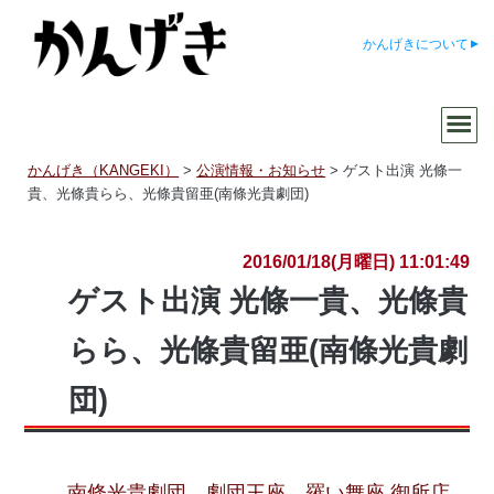
かんげきについて
かんげき（KANGEKI）
>
公演情報・お知らせ
>
ゲスト出演 光條一
貴、光條貴らら、光條貴留亜(南條光貴劇団)
2016/01/18(月曜日) 11:01:49
ゲスト出演 光條一貴、光條貴
らら、光條貴留亜(南條光貴劇
団)
南條光貴劇団
劇団王座
羅い舞座 御所店