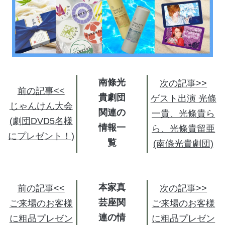
南條光
次の記事>>
前の記事<<
貴劇団
ゲスト出演 光條
じゃんけん大会
関連の
一貴、光條貴ら
(劇団DVD5名様
情報
ら、光條貴留亜
にプレゼント！)
(南條光貴劇団)
本家真
前の記事<<
次の記事>>
芸座関
ご来場のお客様
ご来場のお客様
連の情
に粗品プレゼン
に粗品プレゼン