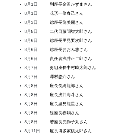
8月1日
副座長
金沢
かずま
さん
8月1日
花形
一條
春己
さん
8月3日
総座長
龍
美麗
さん
8月5日
二代目
藤間
智太郎
さん
8月6日
総座長
里見
要次郎
さん
8月6日
総座長
おおみ
悠
さん
8月6日
責任者
浅井
正二郎
さん
8月7日
勇組座長
中村
時太郎
さん
8月7日
澤村
悠介
さん
8月8日
座長
長縄
龍郎
さん
8月8日
座長
浅井
海斗
さん
8月8日
座長
里見
龍星
さん
8月8日
総座長
春駒
さん
8月8日
若座長
兜
獅子丸
さん
8月11日
座長
博多家
桃太郎
さん