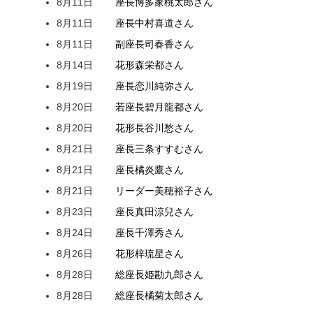
8月11日
座長
博多家
桃太郎
さん
8月11日
座長
中村
喜道
さん
8月11日
副座長
司
春香
さん
8月14日
花形
森
栄都
さん
8月19日
座長
恋川
純弥
さん
8月20日
若座長
碧月
龍都
さん
8月20日
花形
長谷川
愁
さん
8月21日
座長
三条
すすむ
さん
8月21日
座長
橘
炎鷹
さん
8月21日
リーダー
美穂
裕子
さん
8月23日
座長
真田
涼兒
さん
8月24日
座長
千澤
秀
さん
8月26日
花形
梓
琉星
さん
8月28日
総座長
姫
勘九郎
さん
8月28日
総座長
橘
菊太郎
さん