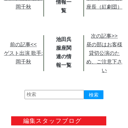
情報
岡千秋
座長（紅劇団）
次の記事>>
池田呉
前の記事<<
昼の部はお客様
服座関
ゲスト出演 歌手:
貸切公演のた
連の情
岡千秋
め、ご注意下さ
報
い
編集スタッフブログ