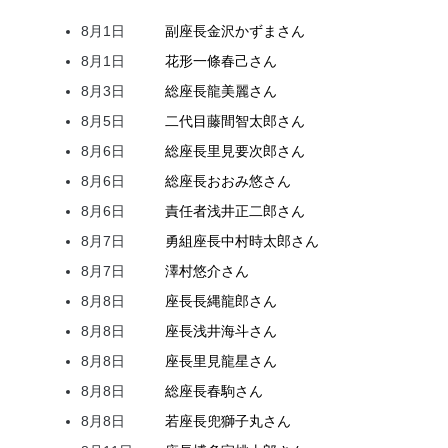
8月1日
副座長
金沢
かずま
さん
8月1日
花形
一條
春己
さん
8月3日
総座長
龍
美麗
さん
8月5日
二代目
藤間
智太郎
さん
8月6日
総座長
里見
要次郎
さん
8月6日
総座長
おおみ
悠
さん
8月6日
責任者
浅井
正二郎
さん
8月7日
勇組座長
中村
時太郎
さん
8月7日
澤村
悠介
さん
8月8日
座長
長縄
龍郎
さん
8月8日
座長
浅井
海斗
さん
8月8日
座長
里見
龍星
さん
8月8日
総座長
春駒
さん
8月8日
若座長
兜
獅子丸
さん