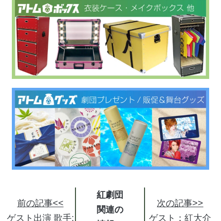
紅劇団
前の記事<<
次の記事>>
関連の
ゲスト出演 歌手:
ゲスト：紅大介