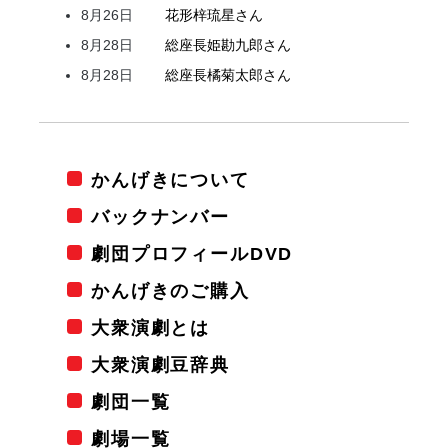
8月26日
花形
梓
琉星
さん
8月28日
総座長
姫
勘九郎
さん
8月28日
総座長
橘
菊太郎
さん
かんげきについて
バックナンバー
劇団プロフィールDVD
かんげきのご購入
大衆演劇とは
大衆演劇豆辞典
劇団一覧
劇場一覧