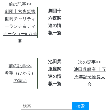
前の記事<<
劇団十
劇団十六夜災害
六夜関
復興チャリティ
連の情
ーランチ＆ディ
報
ナーショーin八仙
閣
池田呉
次の記事>>
前の記事<<
服座関
池田呉服座 十五
希望（ひかり）
連の情
周年記念座長大
の集い
報
会