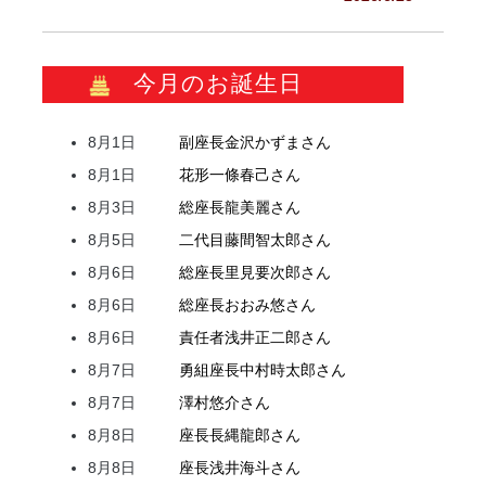
今月のお誕生日
8月1日
副座長
金沢
かずま
さん
8月1日
花形
一條
春己
さん
8月3日
総座長
龍
美麗
さん
8月5日
二代目
藤間
智太郎
さん
8月6日
総座長
里見
要次郎
さん
8月6日
総座長
おおみ
悠
さん
8月6日
責任者
浅井
正二郎
さん
8月7日
勇組座長
中村
時太郎
さん
8月7日
澤村
悠介
さん
8月8日
座長
長縄
龍郎
さん
8月8日
座長
浅井
海斗
さん