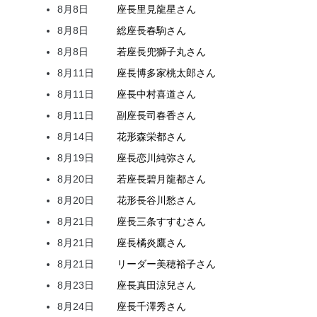
8月8日
座長
里見
龍星
さん
8月8日
総座長
春駒
さん
8月8日
若座長
兜
獅子丸
さん
8月11日
座長
博多家
桃太郎
さん
8月11日
座長
中村
喜道
さん
8月11日
副座長
司
春香
さん
8月14日
花形
森
栄都
さん
8月19日
座長
恋川
純弥
さん
8月20日
若座長
碧月
龍都
さん
8月20日
花形
長谷川
愁
さん
8月21日
座長
三条
すすむ
さん
8月21日
座長
橘
炎鷹
さん
8月21日
リーダー
美穂
裕子
さん
8月23日
座長
真田
涼兒
さん
8月24日
座長
千澤
秀
さん