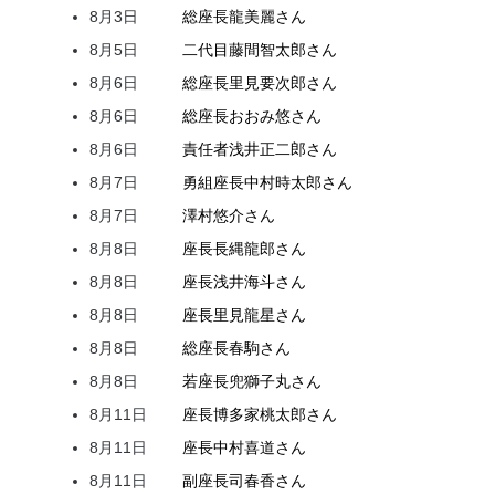
8月3日
総座長
龍
美麗
さん
8月5日
二代目
藤間
智太郎
さん
8月6日
総座長
里見
要次郎
さん
8月6日
総座長
おおみ
悠
さん
8月6日
責任者
浅井
正二郎
さん
8月7日
勇組座長
中村
時太郎
さん
8月7日
澤村
悠介
さん
8月8日
座長
長縄
龍郎
さん
8月8日
座長
浅井
海斗
さん
8月8日
座長
里見
龍星
さん
8月8日
総座長
春駒
さん
8月8日
若座長
兜
獅子丸
さん
8月11日
座長
博多家
桃太郎
さん
8月11日
座長
中村
喜道
さん
8月11日
副座長
司
春香
さん