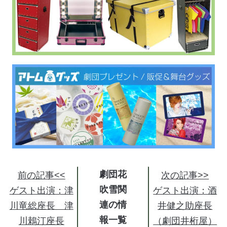
劇団花
前の記事<<
次の記事>>
吹雪関
ゲスト出演：津
ゲスト出演：酒
連の情
川竜総座長 津
井健之助座長
報
川鵣汀座長
（劇団井桁屋）