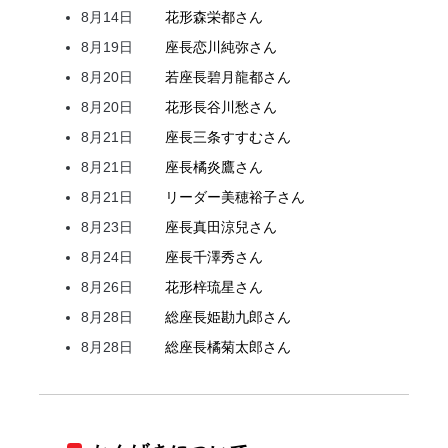
8月14日
花形
森
栄都
さん
8月19日
座長
恋川
純弥
さん
8月20日
若座長
碧月
龍都
さん
8月20日
花形
長谷川
愁
さん
8月21日
座長
三条
すすむ
さん
8月21日
座長
橘
炎鷹
さん
8月21日
リーダー
美穂
裕子
さん
8月23日
座長
真田
涼兒
さん
8月24日
座長
千澤
秀
さん
8月26日
花形
梓
琉星
さん
8月28日
総座長
姫
勘九郎
さん
8月28日
総座長
橘
菊太郎
さん