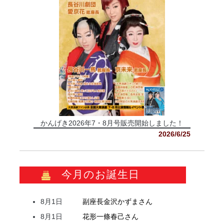
かんげき2026年7・8月号販売開始しました！
2026/6/25
今月のお誕生日
8月1日
副座長
金沢
かずま
さん
8月1日
花形
一條
春己
さん