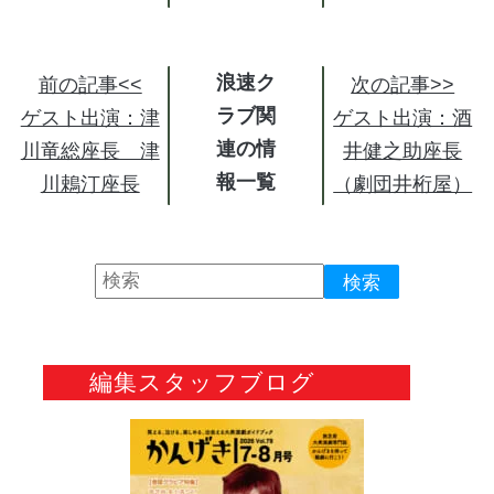
浪速ク
前の記事<<
次の記事>>
ラブ関
ゲスト出演：津
ゲスト出演：酒
連の情
川竜総座長 津
井健之助座長
報
川鵣汀座長
（劇団井桁屋）
編集スタッフブログ