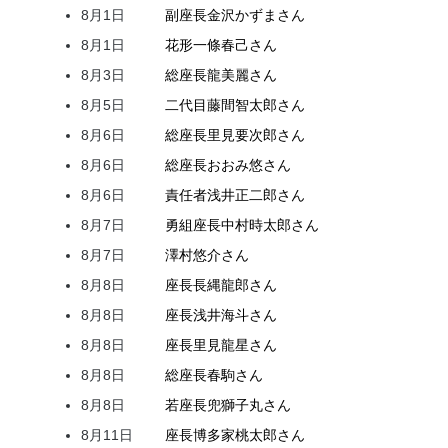
8月1日
副座長
金沢
かずま
さん
8月1日
花形
一條
春己
さん
8月3日
総座長
龍
美麗
さん
8月5日
二代目
藤間
智太郎
さん
8月6日
総座長
里見
要次郎
さん
8月6日
総座長
おおみ
悠
さん
8月6日
責任者
浅井
正二郎
さん
8月7日
勇組座長
中村
時太郎
さん
8月7日
澤村
悠介
さん
8月8日
座長
長縄
龍郎
さん
8月8日
座長
浅井
海斗
さん
8月8日
座長
里見
龍星
さん
8月8日
総座長
春駒
さん
8月8日
若座長
兜
獅子丸
さん
8月11日
座長
博多家
桃太郎
さん