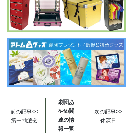
劇団あ
やめ関
前の記事<<
次の記事>>
連の情
第一抽選会
休演日
報