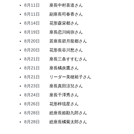
8月11日
座長
中村
喜道
さん
8月11日
副座長
司
春香
さん
8月14日
花形
森
栄都
さん
8月19日
座長
恋川
純弥
さん
8月20日
若座長
碧月
龍都
さん
8月20日
花形
長谷川
愁
さん
8月21日
座長
三条
すすむ
さん
8月21日
座長
橘
炎鷹
さん
8月21日
リーダー
美穂
裕子
さん
8月23日
座長
真田
涼兒
さん
8月24日
座長
千澤
秀
さん
8月26日
花形
梓
琉星
さん
8月28日
総座長
姫
勘九郎
さん
8月28日
総座長
橘
菊太郎
さん