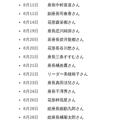
8月11日
座長
中村
喜道
さん
8月11日
副座長
司
春香
さん
8月14日
花形
森
栄都
さん
8月19日
座長
恋川
純弥
さん
8月20日
若座長
碧月
龍都
さん
8月20日
花形
長谷川
愁
さん
8月21日
座長
三条
すすむ
さん
8月21日
座長
橘
炎鷹
さん
8月21日
リーダー
美穂
裕子
さん
8月23日
座長
真田
涼兒
さん
8月24日
座長
千澤
秀
さん
8月26日
花形
梓
琉星
さん
8月28日
総座長
姫
勘九郎
さん
8月28日
総座長
橘
菊太郎
さん