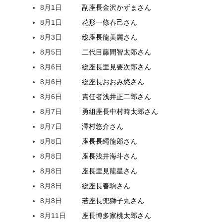
8月1日
副座長
金沢
かずま
さん
8月1日
花形
一條
春己
さん
8月3日
総座長
龍
美麗
さん
8月5日
二代目
藤間
智太郎
さん
8月6日
総座長
里見
要次郎
さん
8月6日
総座長
おおみ
悠
さん
8月6日
責任者
浅井
正二郎
さん
8月7日
勇組座長
中村
時太郎
さん
8月7日
澤村
悠介
さん
8月8日
座長
長縄
龍郎
さん
8月8日
座長
浅井
海斗
さん
8月8日
座長
里見
龍星
さん
8月8日
総座長
春駒
さん
8月8日
若座長
兜
獅子丸
さん
8月11日
座長
博多家
桃太郎
さん