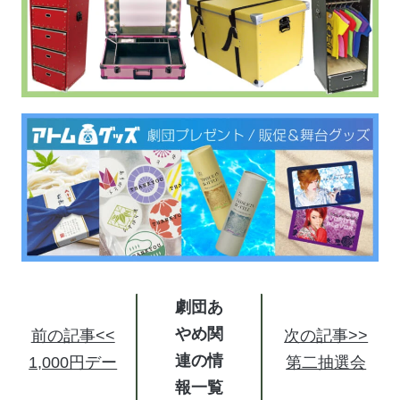
劇団あ
やめ関
前の記事<<
次の記事>>
連の情
1,000円デー
第二抽選会
報